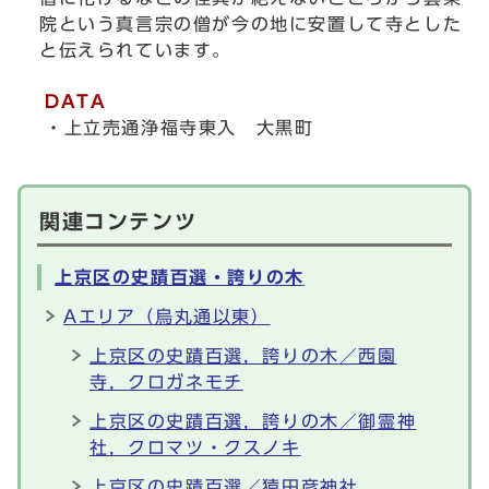
院という真言宗の僧が今の地に安置して寺とした
と伝えられています。
DATA
・上立売通浄福寺東入 大黒町
関連コンテンツ
上京区の史蹟百選・誇りの木
Aエリア（烏丸通以東）
上京区の史蹟百選，誇りの木／西園
寺，クロガネモチ
上京区の史蹟百選，誇りの木／御霊神
社，クロマツ・クスノキ
上京区の史蹟百選／猿田彦神社