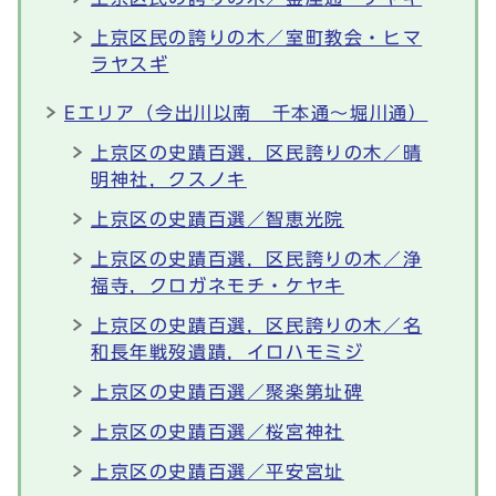
上京区民の誇りの木／室町教会・ヒマ
ラヤスギ
Eエリア（今出川以南 千本通～堀川通）
上京区の史蹟百選，区民誇りの木／晴
明神社，クスノキ
上京区の史蹟百選／智恵光院
上京区の史蹟百選，区民誇りの木／浄
福寺，クロガネモチ・ケヤキ
上京区の史蹟百選，区民誇りの木／名
和長年戦歿遺蹟，イロハモミジ
上京区の史蹟百選／聚楽第址碑
上京区の史蹟百選／桜宮神社
上京区の史蹟百選／平安宮址