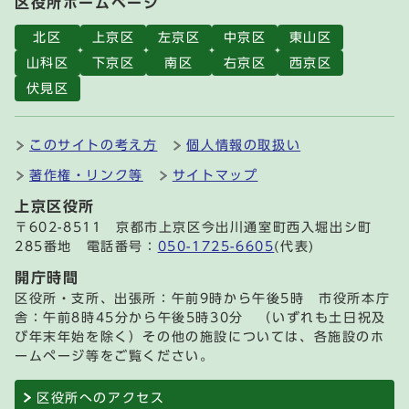
区役所ホームページ
北区
上京区
左京区
中京区
東山区
山科区
下京区
南区
右京区
西京区
伏見区
このサイトの考え方
個人情報の取扱い
著作権・リンク等
サイトマップ
上京区役所
〒602-8511 京都市上京区今出川通室町西入堀出シ町
285番地 電話番号：
050-1725-6605
(代表)
開庁時間
区役所・支所、出張所：午前9時から午後5時 市役所本庁
舎：午前8時45分から午後5時30分 （いずれも土日祝及
び年末年始を除く）その他の施設については、各施設のホ
ームページ等をご覧ください。
区役所へのアクセス