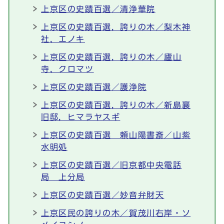
上京区の史蹟百選／清浄華院
上京区の史蹟百選，誇りの木／梨木神
社，エノキ
上京区の史蹟百選，誇りの木／廬山
寺，クロマツ
上京区の史蹟百選／護浄院
上京区の史蹟百選，誇りの木／新島襄
旧邸，ヒマラヤスギ
上京区の史蹟百選 頼山陽書斎／山紫
水明処
上京区の史蹟百選／旧京都中央電話
局 上分局
上京区の史蹟百選／妙音弁財天
上京区民の誇りの木／賀茂川右岸・ソ