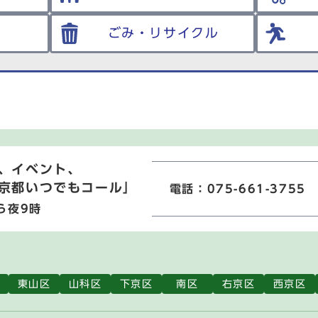
ごみ・リサイクル
、イベント、
京都いつでもコール」
電話：075-661-3755
ら夜9時
東山区
山科区
下京区
南区
右京区
西京区