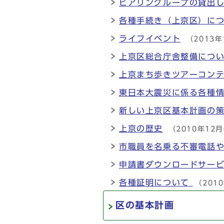
ヒアリングループの貸
各種手続き（上京区）に
ライフイベント
（2013年
上京区総合庁舎整備につ
上京まち歩きツアーコン
東日本大震災に係る各種
新しい上京区基本計画の
上京の歴史
（2010年12
市職員を名乗る不審電話
申請書ダウンロードサー
各種証明について
（201
区の基本計画