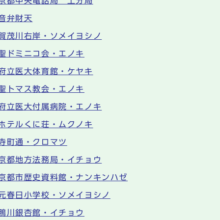
京都中央電話局 上分局
音弁財天
賀茂川右岸・ソメイヨシノ
聖ドミニコ会・エノキ
府立医大体育館・ケヤキ
聖トマス教会・エノキ
府立医大付属病院・エノキ
ホテルくに荘・ムクノキ
寺町通・クロマツ
京都地方法務局・イチョウ
京都市歴史資料館・ナンキンハゼ
元春日小学校・ソメイヨシノ
鴨川銀杏館・イチョウ