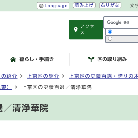
読み上げ
ふりがな
Language
文
アクセ
サイト内検索
ス
暮らし・手続き
区の取り組み
区の紹介
上京区の紹介
上京区の史蹟百選・誇りの
以東）
上京区の史蹟百選／清浄華院
選／清浄華院