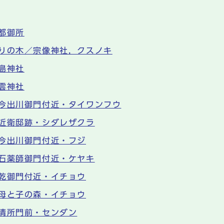
都御所
りの木／宗像神社，クスノキ
島神社
雲神社
今出川御門付近・タイワンフウ
近衛邸跡・シダレザクラ
今出川御門付近・フジ
石薬師御門付近・ケヤキ
乾御門付近・イチョウ
母と子の森・イチョウ
清所門前・センダン