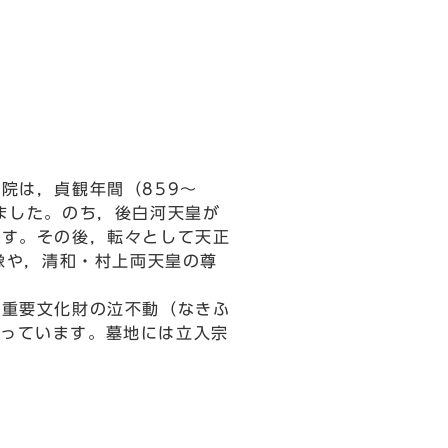
院は，貞観年間（859～
ました。のち，後白河天皇が
ます。その後，転々として天正
像や，清和・村上両天皇の尊
重要文化財の泣不動（なきふ
かっています。墓地には立入宗