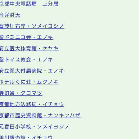
京都中央電話局 上分局
音弁財天
賀茂川右岸・ソメイヨシノ
聖ドミニコ会・エノキ
府立医大体育館・ケヤキ
聖トマス教会・エノキ
府立医大付属病院・エノキ
ホテルくに荘・ムクノキ
寺町通・クロマツ
京都地方法務局・イチョウ
京都市歴史資料館・ナンキンハゼ
元春日小学校・ソメイヨシノ
鴨川銀杏館・イチョウ