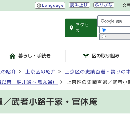
読み上げ
ふりがな
Language
文
アクセ
サイト内検索
ス
暮らし・手続き
区の取り組み
区の紹介
上京区の紹介
上京区の史蹟百選・誇りの
通以南 堀川通～烏丸通）
上京区の史蹟百選／武者小
選／武者小路千家・官休庵