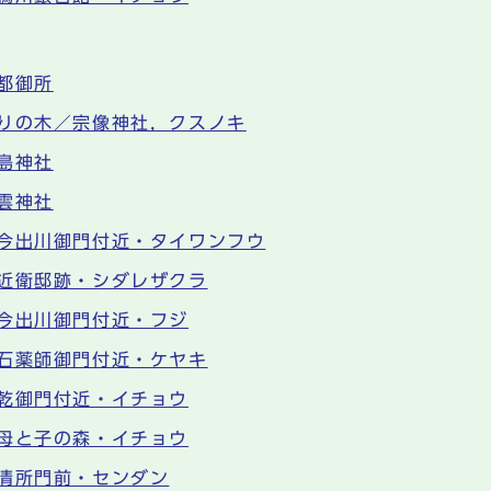
都御所
りの木／宗像神社，クスノキ
島神社
雲神社
今出川御門付近・タイワンフウ
近衛邸跡・シダレザクラ
今出川御門付近・フジ
石薬師御門付近・ケヤキ
乾御門付近・イチョウ
母と子の森・イチョウ
清所門前・センダン