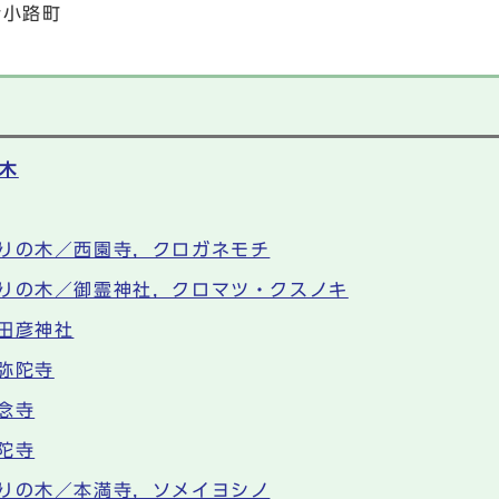
者小路町
木
りの木／西園寺，クロガネモチ
りの木／御霊神社，クロマツ・クスノキ
田彦神社
弥陀寺
念寺
陀寺
りの木／本満寺，ソメイヨシノ