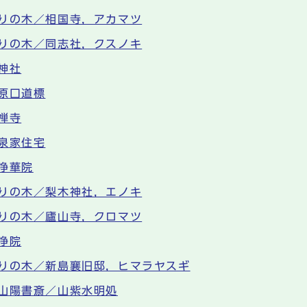
りの木／相国寺，アカマツ
りの木／同志社，クスノキ
神社
原口道標
禅寺
泉家住宅
浄華院
りの木／梨木神社，エノキ
りの木／廬山寺，クロマツ
浄院
りの木／新島襄旧邸，ヒマラヤスギ
山陽書斎／山紫水明処