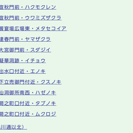
宣秋門前・ハクモクレン
宣秋門前・ウワミズザクラ
饗宴場広場東・メタセコイア
建春門前・ヤマザクラ
大宮御門前・スダジイ
凝華洞跡・イチョウ
出水口付近・エノキ
下立売御門付近・クスノキ
仙洞御所南西・ハゼノキ
間之町口付近・タブノキ
間之町口付近・ムクロジ
出川通以北）