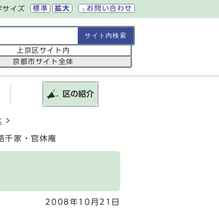
標準
拡大
お問い合わせ
字サイズ
の範囲
上京区サイト内
京都市サイト全体
区の紹介
木
路千家・官休庵
2008年10月21日