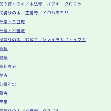
民の誇りの木／本法寺，イブキ・クロマツ
民誇りの木／宝鏡寺，イロハモミジ
千家・今日庵
千家・不審菴
民誇りの木／妙顕寺，ソメイヨシノ・イブキ
慈院
照院
時知恩寺
聖寺
町幕府址
恩寺
翠園