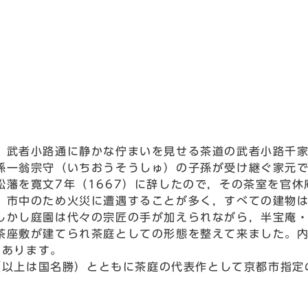
武者小路通に静かな佇まいを見せる茶道の武者小路千家
孫一翁宗守（いちおうそうしゅ）の子孫が受け継ぐ家元
松藩を寛文7年（1667）に辞したので，その茶室を官休
市中のため火災に遭遇することが多く，すべての建物は
しかし庭園は代々の宗匠の手が加えられながら，半宝庵
茶座敷が建てられ茶庭としての形態を整えて来ました。
もあります。
以上は国名勝）とともに茶庭の代表作として京都市指定