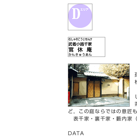
ど，この庭ならではの意匠
表千家・裏千家・藪内家（
DATA