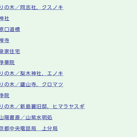
りの木／同志社，クスノキ
神社
原口道標
禅寺
泉家住宅
浄華院
りの木／梨木神社，エノキ
りの木／廬山寺，クロマツ
浄院
りの木／新島襄旧邸，ヒマラヤスギ
山陽書斎／山紫水明処
京都中央電話局 上分局