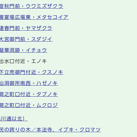
宣秋門前・ウワミズザクラ
饗宴場広場東・メタセコイア
建春門前・ヤマザクラ
大宮御門前・スダジイ
凝華洞跡・イチョウ
出水口付近・エノキ
下立売御門付近・クスノキ
仙洞御所南西・ハゼノキ
間之町口付近・タブノキ
間之町口付近・ムクロジ
出川通以北）
民の誇りの木／本法寺，イブキ・クロマツ