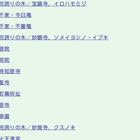
民誇りの木／宝鏡寺，イロハモミジ
千家・今日庵
千家・不審菴
民誇りの木／妙顕寺，ソメイヨシノ・イブキ
慈院
照院
時知恩寺
聖寺
町幕府址
恩寺
翠園
民誇りの木／妙覚寺，クスノキ
火天満宮