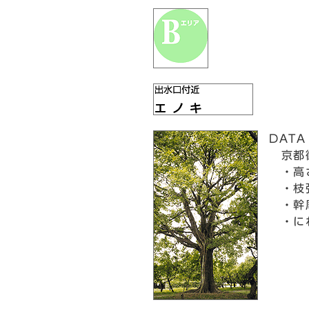
DATA
京都御
・高
・枝張
・幹周
・に