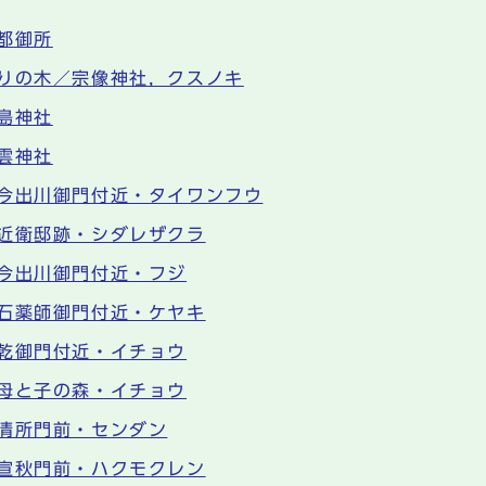
都御所
りの木／宗像神社，クスノキ
島神社
雲神社
今出川御門付近・タイワンフウ
近衛邸跡・シダレザクラ
今出川御門付近・フジ
石薬師御門付近・ケヤキ
乾御門付近・イチョウ
母と子の森・イチョウ
清所門前・センダン
宣秋門前・ハクモクレン