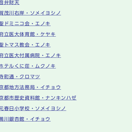
音弁財天
賀茂川右岸・ソメイヨシノ
聖ドミニコ会・エノキ
府立医大体育館・ケヤキ
聖トマス教会・エノキ
府立医大付属病院・エノキ
ホテルくに荘・ムクノキ
寺町通・クロマツ
京都地方法務局・イチョウ
京都市歴史資料館・ナンキンハゼ
元春日小学校・ソメイヨシノ
鴨川銀杏館・イチョウ