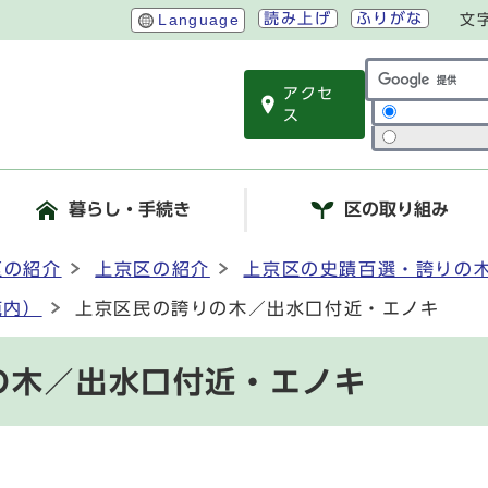
読み上げ
ふりがな
Language
文
アクセ
サイト内検索
ス
暮らし・手続き
区の取り組み
区の紹介
上京区の紹介
上京区の史蹟百選・誇りの
苑内）
上京区民の誇りの木／出水口付近・エノキ
の木／出水口付近・エノキ