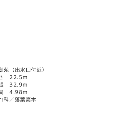
苑（出水口付近）
さ 22.5m
 32.9m
 4.98m
れ科／落葉高木