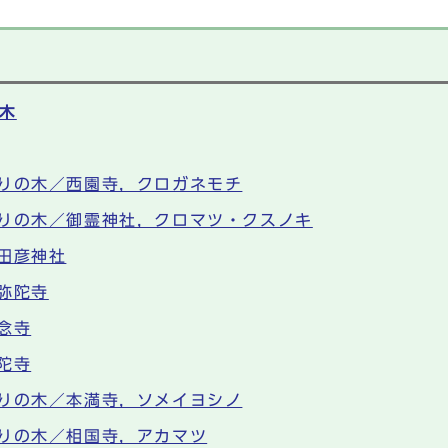
木
りの木／西園寺，クロガネモチ
りの木／御霊神社，クロマツ・クスノキ
田彦神社
弥陀寺
念寺
陀寺
りの木／本満寺，ソメイヨシノ
りの木／相国寺，アカマツ