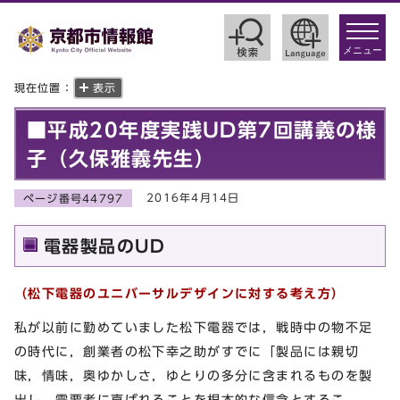
toggle
navigat
メニュー
現在位置：
表示
■平成20年度実践UD第7回講義の様
子（久保雅義先生）
2016年4月14日
ページ番号44797
電器製品のUD
（松下電器のユニバーサルデザインに対する考え方）
私が以前に勤めていました松下電器では，戦時中の物不足
の時代に，創業者の松下幸之助がすでに「製品には親切
味，情味，奥ゆかしさ，ゆとりの多分に含まれるものを製
出し，需要者に喜ばれることを根本的な信念とするこ