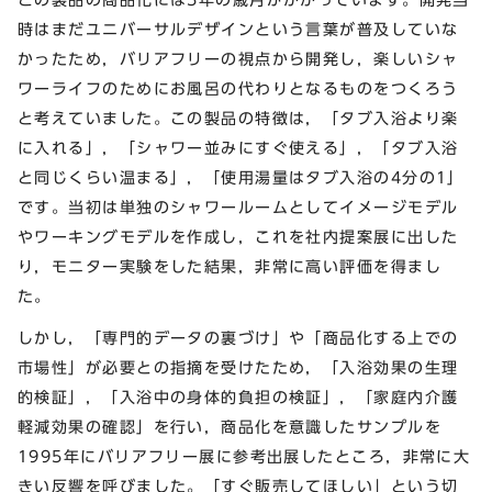
時はまだユニバーサルデザインという言葉が普及していな
かったため，バリアフリーの視点から開発し，楽しいシャ
ワーライフのためにお風呂の代わりとなるものをつくろう
と考えていました。この製品の特徴は，「タブ入浴より楽
に入れる」，「シャワー並みにすぐ使える」，「タブ入浴
と同じくらい温まる」，「使用湯量はタブ入浴の4分の1」
です。当初は単独のシャワールームとしてイメージモデル
やワーキングモデルを作成し，これを社内提案展に出した
り，モニター実験をした結果，非常に高い評価を得まし
た。
しかし，「専門的データの裏づけ」や「商品化する上での
市場性」が必要との指摘を受けたため，「入浴効果の生理
的検証」，「入浴中の身体的負担の検証」，「家庭内介護
軽減効果の確認」を行い，商品化を意識したサンプルを
1995年にバリアフリー展に参考出展したところ，非常に大
きい反響を呼びました。「すぐ販売してほしい」という切