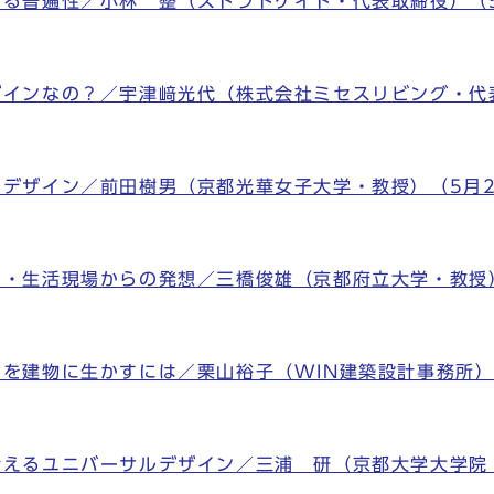
れる普遍性／小林 整（ストラトゲイト・代表取締役）（5
ザインなの？／宇津﨑光代（株式会社ミセスリビング・代
ルデザイン／前田樹男（京都光華女子大学・教授）（5月2
ン・生活現場からの発想／三橋俊雄（京都府立大学・教授
を建物に生かすには／栗山裕子（WIN建築設計事務所）
考えるユニバーサルデザイン／三浦 研（京都大学大学院