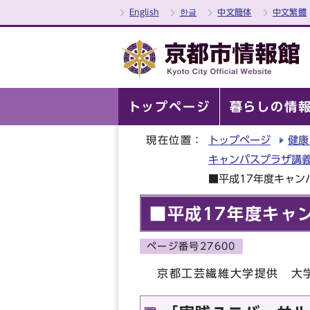
English
한글
中文簡体
中文繁體
トップページ
暮らしの情
現在位置：
トップページ
健康
キャンパスプラザ講
■平成17年度キャ
■平成17年度キャ
ページ番号27600
京都工芸繊維大学提供 大