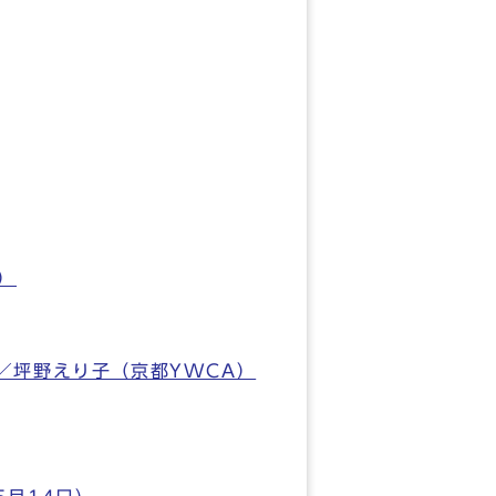
）
／坪野えり子（京都YWCA）