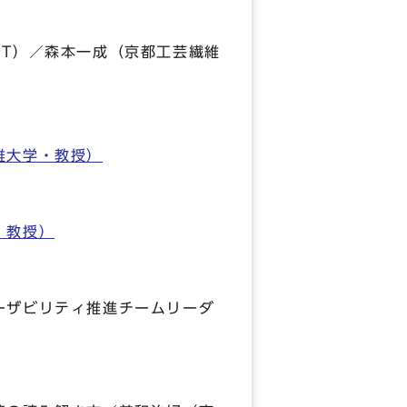
OT）／森本一成（京都工芸繊維
維大学・教授）
・教授）
ーザビリティ推進チームリーダ