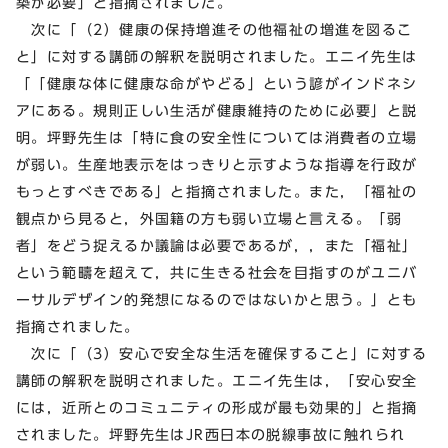
築が必要」と指摘されました。
次に「（2）健康の保持増進その他福祉の増進を図るこ
と」に対する講師の解釈を説明されました。エニイ先生は
「「健康な体に健康な命がやどる」という諺がインドネシ
アにある。規則正しい生活が健康維持のために必要」と説
明。坪野先生は「特に食の安全性については消費者の立場
が弱い。生産地表示をはっきりと示すような指導を行政が
もっとすべきである」と指摘されました。また，「福祉の
観点から見ると，外国籍の方も弱い立場と言える。「弱
者」をどう捉えるか議論は必要であるが，，また「福祉」
という範疇を超えて，共に生きる社会を目指すのがユニバ
ーサルデザイン的発想になるのではないかと思う。」とも
指摘されました。
次に「（3）安心で安全な生活を確保すること」に対する
講師の解釈を説明されました。エニイ先生は，「安心安全
には，近所とのコミュニティの形成が最も効果的」と指摘
されました。坪野先生はJR西日本の脱線事故に触れられ