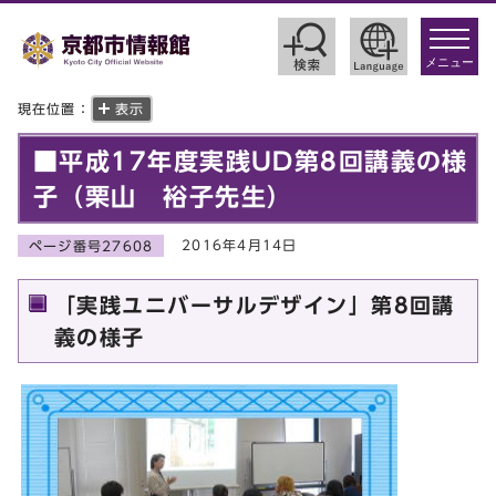
toggle
navigat
メニュー
現在位置：
表示
■平成17年度実践UD第8回講義の様
子（栗山 裕子先生）
2016年4月14日
ページ番号27608
「実践ユニバーサルデザイン」第8回講
義の様子