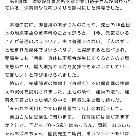
第8回は，建築設計事務所を営む栗山裕子さんが関わられ
ている，保育園や住宅づくりを題材にした講義でした。
本題の前に，御自身のお子さんのことや，先日のJR西日
本の脱線事故の被害者のことを思うと，「今，元気でいる
ことが普通のようでいて，実は普通ではない」「人はずっ
と恵まれた身体ではいられない」と実感すると述べられ，
受講生にも「将来，身体に不都合が生じてくるときの立場
を思いやり，最大限持てる力を発揮できるようにしていっ
てほしい」と呼び掛けられました。
続いて，完成間近の舞鶴市（京都府）での保育園の建替
えの実例を説明されました。土地の条件，建築の法令，建
替え予算といった制約の中で，園長先生と取り組んだ，
「みんなが利用しやすい保育園づくり」のお話でした。
栗山さんは受講生に問います。「保育園には誰が来ます
か？」と。子ども（0～5歳）はもちろん，両親，おじいち
ゃんおばあちゃん，園長先生や職員，ボランティアもいま