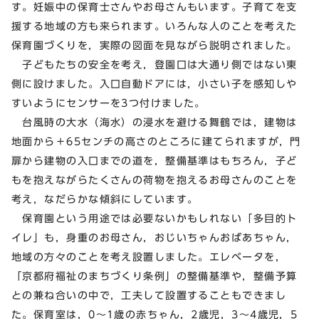
す。妊娠中の保育士さんやお母さんもいます。子育てを支
援する地域の方も来られます。いろんな人のことを考えた
保育園づくりを，実際の図面を見ながら説明されました。
子どもたちの安全を考え，登園口は大通り側ではない東
側に設けました。入口自動ドアには，小さい子を感知しや
すいようにセンサーを3つ付けました。
台風時の大水（海水）の浸水を避ける舞鶴では，建物は
地面から＋65センチの高さのところに建てられますが，門
扉から建物の入口までの道を，整備基準はもちろん，子ど
もを抱えながらたくさんの荷物を抱えるお母さんのことを
考え，なだらかな傾斜にしています。
保育園という用途では必要ないかもしれない「多目的ト
イレ」も，身重のお母さん，おじいちゃんおばあちゃん，
地域の方々のことを考え設置しました。エレベータを，
「京都府福祉のまちづくり条例」の整備基準や，整備予算
との兼ね合いの中で，工夫して設置することもできまし
た。保育室は，0～1歳の赤ちゃん，2歳児，3～4歳児，5