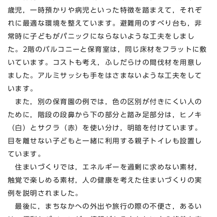
歳児，一時預かりや病児といった特徴を踏まえて，それぞ
れに最適な環境を整えています。避難用のすべり台も，非
常時に子どもがパニックにならないような工夫をしまし
た。2階のバルコニーと保育室は，同じ床材をフラットに敷
いています。コストも考え，ふしだらけの間伐材を用意し
ました。アルミサッシも手をはさまないような工夫をして
います。
また，別の保育園の例では，色の区別が付きにくい人の
ために，階段の段鼻から下の部分と踏み足部分は，ヒノキ
（白）とサクラ（赤）を使い分け，明暗を付けています。
目を離せない子どもと一緒に利用する親子トイレも設置し
ています。
住まいづくりでは，エネルギーを過剰に求めない素材，
触覚で楽しめる素材，人の健康を考えた住まいづくりの実
例を説明されました。
最後に，まちなかへの外出や旅行の際の不便さ，あるい