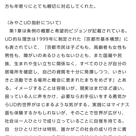
方も年寄りにとても親切に対応してくれた。
（みやこUD指針について）
第1章は条例の概要と希望的ビジョンが記載されている。
UD的な理念は1999年に制定された「京都市基本構想」に
も表されていて，「京都市民は子どもも，高齢者も女性も
男性も，障がいのあるひともないひとも，また国籍や民
族，生まれや生い立ちに関係なく，すべてのひとが自分の
居場所を確認し，自己の資質を十分に発揮しつつ，いきい
きと活動できる場所と機会に恵まれたまちをめざす」とあ
る。イメージすることは容易いが、現実はまだほど遠い。
困っている人に声をかけ，必要ならお手伝いをする勇気か
らUD的世界がはじまるような気がする。実践にはマイナス
面も体験するかもしれないが，そのことで世界が広がり，
社会は一人ひとりで成り立っていることに自覚を持てる。
自 分ひとりだけは特別，誰かがこの社会の成り行きに責