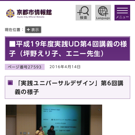
toggle
navigat
メニュー
現在位置：
表示
■平成19年度実践UD第4回講義の様
子（坪野えり子、エニー先生）
2016年4月14日
ページ番号27593
「実践ユニバーサルデザイン」第6回講
義の様子