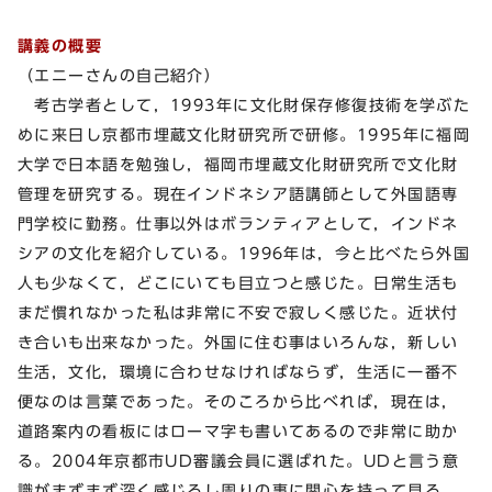
講義の概要
（エニーさんの自己紹介）
考古学者として，1993年に文化財保存修復技術を学ぶた
めに来日し京都市埋蔵文化財研究所で研修。1995年に福岡
大学で日本語を勉強し，福岡市埋蔵文化財研究所で文化財
管理を研究する。現在インドネシア語講師として外国語専
門学校に勤務。仕事以外はボランティアとして，インドネ
シアの文化を紹介している。1996年は，今と比べたら外国
人も少なくて，どこにいても目立つと感じた。日常生活も
まだ慣れなかった私は非常に不安で寂しく感じた。近状付
き合いも出来なかった。外国に住む事はいろんな，新しい
生活，文化，環境に合わせなければならず，生活に一番不
便なのは言葉であった。そのころから比べれば，現在は，
道路案内の看板にはローマ字も書いてあるので非常に助か
る。2004年京都市UD審議会員に選ばれた。UDと言う意
識がまずまず深く感じるし周りの事に関心を持って見る。