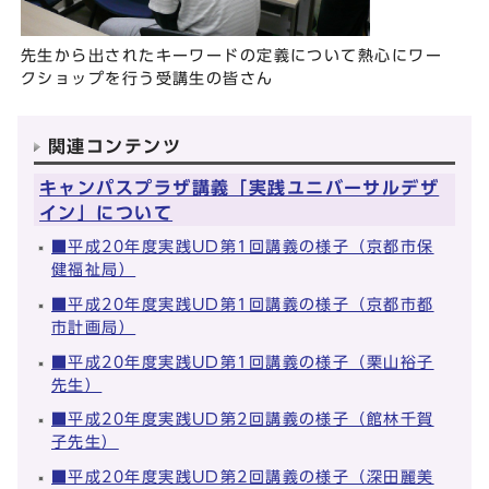
先生から出されたキーワードの定義について熱心にワー
クショップを行う受講生の皆さん
関連コンテンツ
キャンパスプラザ講義「実践ユニバーサルデザ
イン」について
■平成20年度実践UD第1回講義の様子（京都市保
健福祉局）
■平成20年度実践UD第1回講義の様子（京都市都
市計画局）
■平成20年度実践UD第1回講義の様子（栗山裕子
先生）
■平成20年度実践UD第2回講義の様子（館林千賀
子先生）
■平成20年度実践UD第2回講義の様子（深田麗美