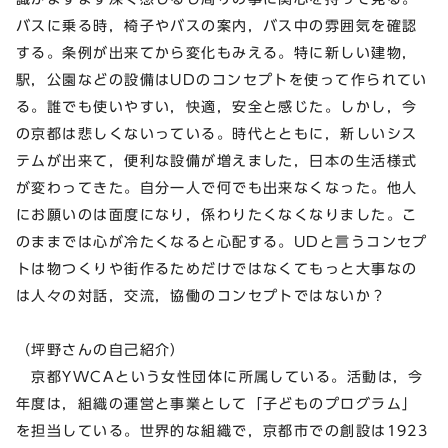
バスに乗る時，椅子やバスの案内，バス中の雰囲気を確認
する。条例が出来てから変化もみえる。特に新しい建物，
駅，公園などの設備はUDのコンセプトを使って作られてい
る。誰でも使いやすい，快適，安全と感じた。しかし，今
の京都は悲しくないっている。時代とともに，新しいシス
テムが出来て，便利な設備が増えました，日本の生活様式
が変わってきた。自分一人で何でも出来なくなった。他人
にお願いのは面度になり，係わりたくなくなりました。こ
のままでは心が冷たくなると心配する。UDと言うコンセプ
トは物つくりや街作るためだけではなくてもっと大事なの
は人々の対話，交流，協働のコンセプトではないか？
（坪野さんの自己紹介）
京都YWCAという女性団体に所属している。活動は，今
年度は，組織の運営と事業として「子どものプログラム」
を担当している。世界的な組織で，京都市での創設は1923