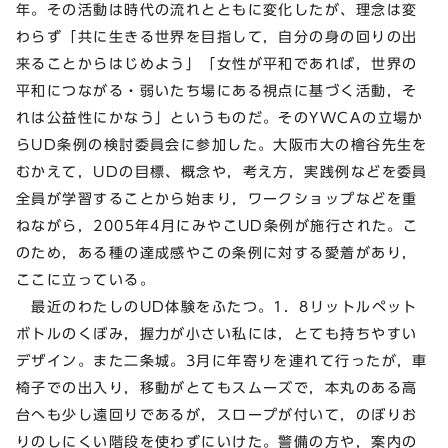
年。その活動は時代の流れとともに変化したが、理念は変
わらず「共に生きる世界を目指して，自分の身の回りの出
来ることからはじめよう」「女性が平和であれば，世界の
平和につながる・弱いたち場にある視点に基づく活動，そ
れは公益性にかなう」というものだ。そのYWCAの立場か
らUD条例の検討委員会に参加した。大阪市大の檜谷先生を
むかえて，UDの目標、概念や，考え方，実践例などを委員
全員が学習することから始まり，ワークショップなどを重
ねながら，2005年4月にみやこUD条例が施行された。こ
のため，ある種の達成感やこの条例に対する愛着があり，
ここに立っている。
最近のわたしのUD体験をふたつ。1．8リットルペット
ボトルのくぼみ，握力が小さい私には，とても持ちやすい
デザイン。また二条城。3月に年寄りを連れて行ったが，車
椅子での出入り，移動がとてもスムーズで，本丸のある高
台へも少し遠回りであるが，スロープが付いて，のぼりお
りのしにくい階段を使わずにいけた。警備の方や，案内の