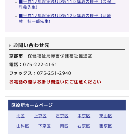
■平成17年度実践UD第11回講義の様子（久保
雅義先生）
■平成17年度実践UD第12回講義の様子（河原
林 桂一郎先生）
お問い合わせ先
京都市
保健福祉局障害保健福祉推進室
電話：
075-222-4161
ファックス：
075-251-2940
お電話の際はお掛け間違いにご注意ください
区役所ホームページ
北区
上京区
左京区
中京区
東山区
山科区
下京区
南区
右京区
西京区