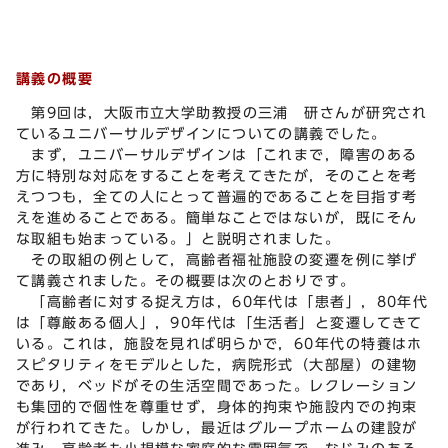
講義の概要
第9回は，大阪市立大学助教授の三浦 研さんが研究され
ているユニバーサルデザインについての講義でした。
まず，ユニバーサルデザインは「これまで，障害のある
方に特別な対応をすることを考えてきたが，そのことを考
えつつも，全ての人にとって普遍的であることを目指す考
えを進めることである。簡単なことではないが，既にそん
な取組も始まっている。」と説明されました。
その取組の例として，高齢者福祉施設の変遷を例に挙げ
て講義されました。その概要は次のとおりです。
「高齢者に対する捉え方は，60年代は「患者」，80年代
は「尊厳ある個人」，90年代は「生活者」と変遷してきて
いる。これは，施設を見れば明らかで，60年代の特養はホ
スピタリティをモデルとした，病院形式（大部屋）の建物
であり，ベッドがその生活空間であった。レクレーション
も集団的で個性を尊重せず，身体的拘束や施設内での拘束
が行われてきた。しかし，最近はグループホームの建設が