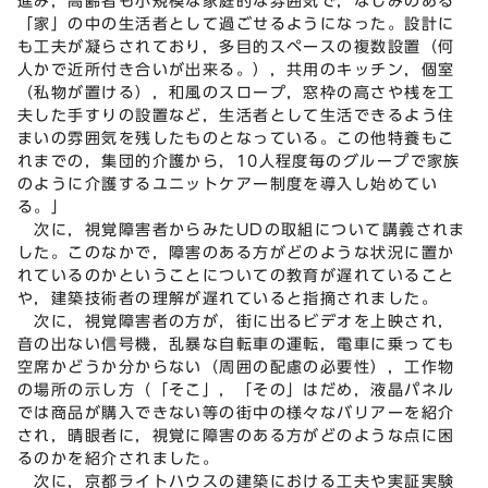
進み，高齢者も小規模な家庭的な雰囲気で，なじみのある
「家」の中の生活者として過ごせるようになった。設計に
も工夫が凝らされており，多目的スペースの複数設置（何
人かで近所付き合いが出来る。），共用のキッチン，個室
（私物が置ける），和風のスロープ，窓枠の高さや桟を工
夫した手すりの設置など，生活者として生活できるよう住
まいの雰囲気を残したものとなっている。この他特養もこ
れまでの，集団的介護から，10人程度毎のグループで家族
のように介護するユニットケアー制度を導入し始めてい
る。」
次に，視覚障害者からみたUDの取組について講義されま
した。このなかで，障害のある方がどのような状況に置か
れているのかということについての教育が遅れていること
や，建築技術者の理解が遅れていると指摘されました。
次に，視覚障害者の方が，街に出るビデオを上映され，
音の出ない信号機，乱暴な自転車の運転，電車に乗っても
空席かどうか分からない（周囲の配慮の必要性），工作物
の場所の示し方（「そこ」，「その」はだめ，液晶パネル
では商品が購入できない等の街中の様々なバリアーを紹介
され，晴眼者に，視覚に障害のある方がどのような点に困
るのかを紹介されました。
次に，京都ライトハウスの建築における工夫や実証実験