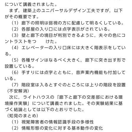
について講義されました。
まず，建築上のユニバーサルデザイン工夫ですが，以下
がその概要です。
（1）廊下の照明は弱視の方に配慮して明るくしている。
（2）各部屋の入り口には点字表示がされている。
（3）壁と廊下の境目が判別できるように，夫々の色にコ
ントラストをつ けた。
（4）エレベーターの入り口床には大きく階表示をしてい
る。
（5）各種サインはなるべく大きく，廊下に突き出す形で
設置している。
（6）手すりには点字とともに，音声案内機能も付加して
いる。
（7）階段室は入るとすぐのところには上りの階段を設置
（不安解消）
次に，ライトハウスの「廊下と廊下の交差部における環
境操作実験」について講義されました。その実験結果に基
づく結論としては以下のとおりでした。
（知見のまとめ）
（1）視覚障害者の情報認識手段の多様性
（2）情報形態の変化に対する基本動作の変化