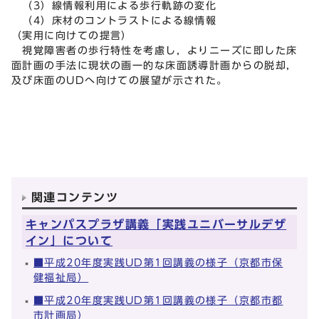
（3）線情報利用による歩行軌跡の変化
（4）床材のコントラストによる線情報
（実用に向けての提言）
視覚障害者の歩行特性を考慮し，よりニーズに即した床
面計画の手法に現状の画一的な床面誘導計画からの脱却，
及び床面のUDへ向けての展望が示された。
関連コンテンツ
キャンパスプラザ講義「実践ユニバーサルデザ
イン」について
■平成20年度実践UD第1回講義の様子（京都市保
健福祉局）
■平成20年度実践UD第1回講義の様子（京都市都
市計画局）