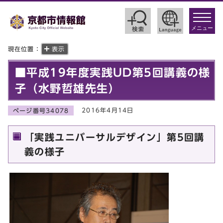
toggle
navigat
メニュー
現在位置：
表示
■平成19年度実践UD第5回講義の様
子（水野哲雄先生）
2016年4月14日
ページ番号34078
「実践ユニバーサルデザイン」第5回講
義の様子