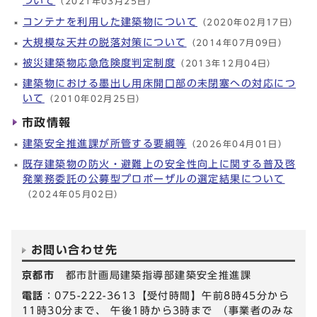
ついて
（2021年03月25日）
コンテナを利用した建築物について
（2020年02月17日）
大規模な天井の脱落対策について
（2014年07月09日）
被災建築物応急危険度判定制度
（2013年12月04日）
建築物における墨出し用床開口部の未閉塞への対応につ
いて
（2010年02月25日）
市政情報
建築安全推進課が所管する要綱等
（2026年04月01日）
既存建築物の防火・避難上の安全性向上に関する普及啓
発業務委託の公募型プロポーザルの選定結果について
（2024年05月02日）
お問い合わせ先
京都市
都市計画局建築指導部建築安全推進課
電話
：075-222-3613【受付時間】午前8時45分から
11時30分まで、 午後1時から3時まで （事業者のみな