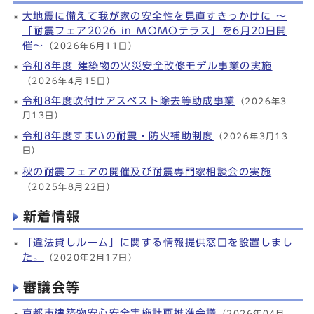
大地震に備えて我が家の安全性を見直すきっかけに ～
「耐震フェア2026 in MOMOテラス」を6月20日開
催～
（2026年6月11日）
令和8年度 建築物の火災安全改修モデル事業の実施
（2026年4月15日）
令和8年度吹付けアスベスト除去等助成事業
（2026年3
月13日）
令和8年度すまいの耐震・防火補助制度
（2026年3月13
日）
秋の耐震フェアの開催及び耐震専門家相談会の実施
（2025年8月22日）
新着情報
「違法貸しルーム」に関する情報提供窓口を設置しまし
た。
（2020年2月17日）
審議会等
京都市建築物安心安全実施計画推進会議
（2026年04月