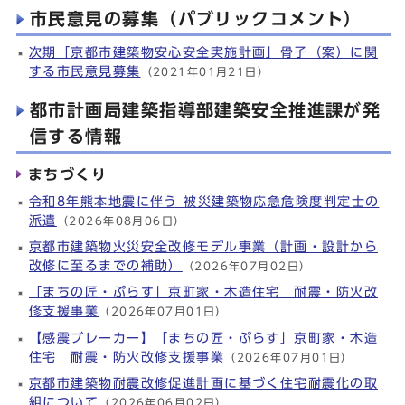
市民意見の募集（パブリックコメント）
次期「京都市建築物安心安全実施計画」骨子（案）に関
する市民意見募集
（2021年01月21日）
都市計画局建築指導部建築安全推進課が発
信する情報
まちづくり
令和8年熊本地震に伴う 被災建築物応急危険度判定士の
派遣
（2026年08月06日）
京都市建築物火災安全改修モデル事業（計画・設計から
改修に至るまでの補助）
（2026年07月02日）
「まちの匠・ぷらす」京町家・木造住宅 耐震・防火改
修支援事業
（2026年07月01日）
【感震ブレーカー】「まちの匠・ぷらす」京町家・木造
住宅 耐震・防火改修支援事業
（2026年07月01日）
京都市建築物耐震改修促進計画に基づく住宅耐震化の取
組について
（2026年06月02日）