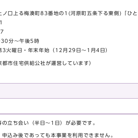
ノ口上る梅湊町83番地の1(河原町五条下る東側)「ひ
1
7
30分～午後5時
第3火曜日・年末年始（12月29日～1月4日）
京都市住宅供給公社が運営しています）
等の立ち会い（半日～1日）が必要です。
、申込み後であっても本事業を利用できません。