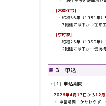
▷ 居住部分の床面積が延
【木造住宅】
・昭和56年（1981年）
・3階建て以下かつ在来工
【京町家】
・昭和25年（1950年）
・2階建て以下かつ伝統構
3 申込
[1] 申込期間
2026年4月13日
から
12月
・ 申請期間にかかわらず