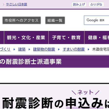
やさしい日本語
読み上げ
ふりがな
市役所へのアクセス
組織一覧
報
観光・文化・産業
子育て・教育
健康・福
づくり
建築
建築物の耐震
すまいの耐震
木造住宅
の耐震診断士派遣事業