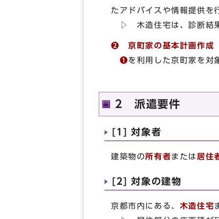
たアドバイスや情報提供を
▷ 木造住宅は、診断結果
❷
京町家の基本計画作成
❶
を利用した京町家を対
2 派遣要件
[1] 対象者
建築物の
所有者
または
居住
[2] 対象の建物
京都市内にある、
木造住宅