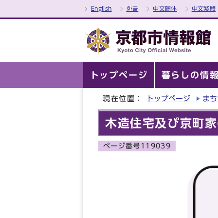
English
한글
中文簡体
中文繁體
トップページ
暮らしの情
現在位置：
トップページ
まち
木造住宅及び京町家
ページ番号119039