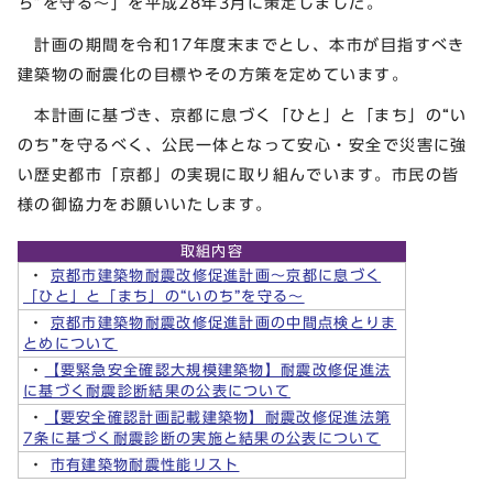
ち”を守る～」を平成28年3月に策定しました。
計画の期間を令和17年度末までとし、本市が目指すべき
建築物の耐震化の目標やその方策を定めています。
本計画に基づき、京都に息づく「ひと」と「まち」の“い
のち”を守るべく、公民一体となって安心・安全で災害に強
い歴史都市「京都」の実現に取り組んでいます。市民の皆
様の御協力をお願いいたします。
取組内容
・
京都市建築物耐震改修促進計画～京都に息づく
「ひと」と「まち」の“いのち”を守る～
・
京都市建築物耐震改修促進計画の中間点検とりま
とめについて
・
【要緊急安全確認大規模建築物】耐震改修促進法
に基づく耐震診断結果の公表について
・
【要安全確認計画記載建築物】耐震改修促進法第
7条に基づく耐震診断の実施と結果の公表について
・
市有建築物耐震性能リスト