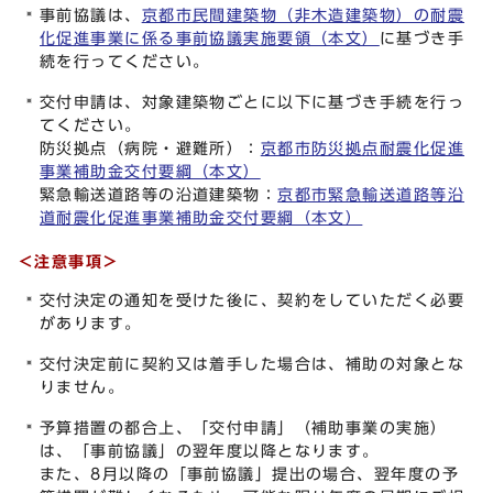
事前協議は、
京都市民間建築物（非木造建築物）の耐震
化促進事業に係る事前協議実施要領（本文）
に基づき手
続を行ってください。
交付申請は、対象建築物ごとに以下に基づき手続を行っ
てください。
防災拠点（病院・避難所）：
京都市防災拠点耐震化促進
事業補助金交付要綱（本文）
緊急輸送道路等の沿道建築物：
京都市緊急輸送道路等沿
道耐震化促進事業補助金交付要綱（本文）
＜注意事項＞
交付決定の通知を受けた後に、契約をしていただく必要
があります。
交付決定前に契約又は着手した場合は、補助の対象とな
りません。
予算措置の都合上、「交付申請」（補助事業の実施）
は、「事前協議」の翌年度以降となります。
また、8月以降の「事前協議」提出の場合、翌年度の予