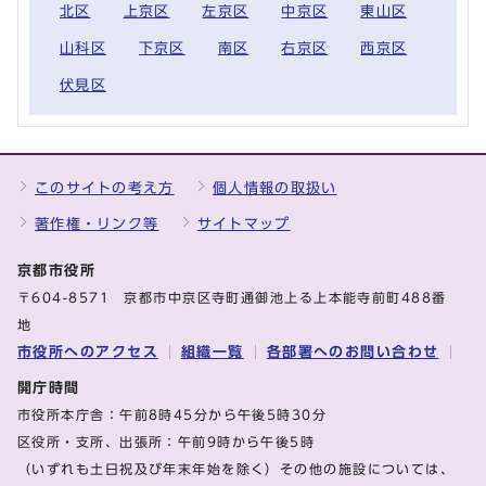
北区
上京区
左京区
中京区
東山区
山科区
下京区
南区
右京区
西京区
伏見区
このサイトの考え方
個人情報の取扱い
著作権・リンク等
サイトマップ
京都市役所
〒604-8571 京都市中京区寺町通御池上る上本能寺前町488番
地
市役所へのアクセス
組織一覧
各部署へのお問い合わせ
開庁時間
市役所本庁舎：午前8時45分から午後5時30分
区役所・支所、出張所：午前9時から午後5時
（いずれも土日祝及び年末年始を除く）その他の施設については、