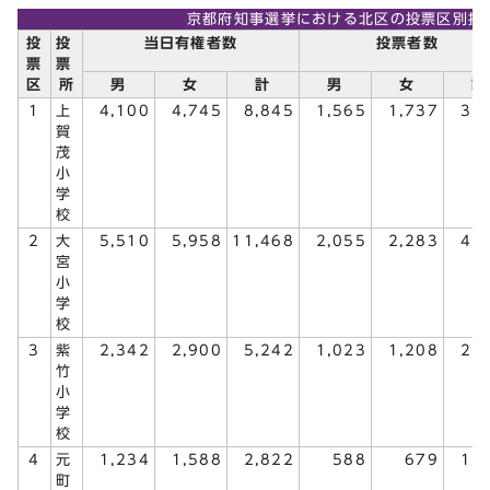
京都府知事選挙における北区の投票区別投
投
投
当日有権者数
投票者数
票
票
区
所
男
女
計
男
女
計
1
上
4,100
4,745
8,845
1,565
1,737
3,
賀
茂
小
学
校
2
大
5,510
5,958
11,468
2,055
2,283
4,
宮
小
学
校
3
紫
2,342
2,900
5,242
1,023
1,208
2,
竹
小
学
校
4
元
1,234
1,588
2,822
588
679
1,
町