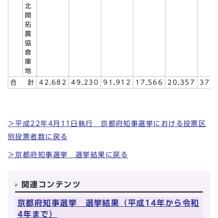
北
開
拓
農
協
倉
庫
地
合
計
42,682
49,230
91,912
17,566
20,357
37,
＞平成22年4月11日執行 京都府知事選挙における投票区
別投票者数に戻る
＞京都府知事選挙 選挙結果に戻る
関連コンテンツ
京都府知事選挙 選挙結果（平成14年から令和
4年まで）