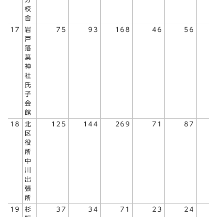
校
舎
17
岩
75
93
168
46
56
1
戸
落
葉
神
社
氏
子
会
館
18
北
125
144
269
71
87
1
区
役
所
中
川
出
張
所
19
杉
37
34
71
23
24