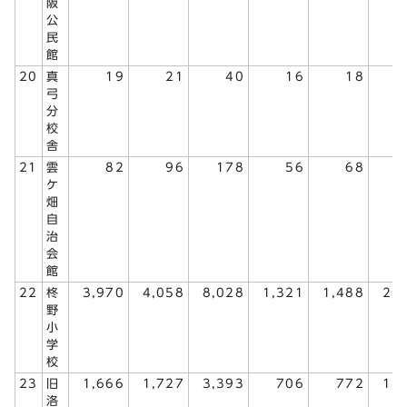
阪
公
民
館
20
真
19
21
40
16
18
弓
分
校
舎
21
雲
82
96
178
56
68
1
ケ
畑
自
治
会
館
22
柊
3,970
4,058
8,028
1,321
1,488
2,
野
小
学
校
23
旧
1,666
1,727
3,393
706
772
1,
洛