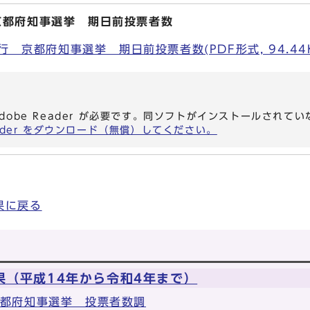
京都府知事選挙 期日前投票者数
行 京都府知事選挙 期日前投票者数(PDF形式, 94.44K
dobe Reader が必要です。同ソフトがインストールされて
eader をダウンロード（無償）してください。
果に戻る
果（平成14年から令和4年まで）
京都府知事選挙 投票者数調