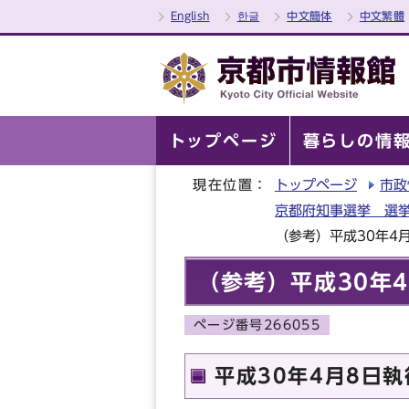
English
한글
中文簡体
中文繁體
トップページ
暮らしの情
現在位置：
トップページ
市政
京都府知事選挙 選挙
（参考）平成30年4
（参考）平成30年
ページ番号266055
平成30年4月8日