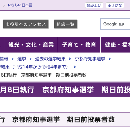
やさしい日本語
読み上げ
ふりがな
市役所へのアクセス
組織一覧
報
観光・文化・産業
子育て・教育
健康・福
情報
選挙
過去の選挙結果
京都府知事選挙
結果（平成14年から令和4年まで）
月8日執行 京都府知事選挙 期日前投票者数
4月8日執行 京都府知事選挙 期日前
執行 京都府知事選挙 期日前投票者数