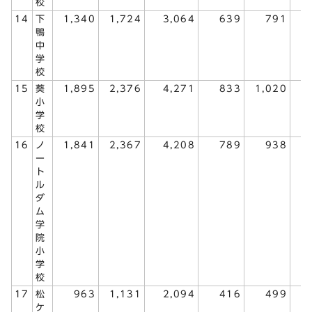
校
14
下
1,340
1,724
3,064
639
791
1
鴨
中
学
校
15
葵
1,895
2,376
4,271
833
1,020
1
小
学
校
16
ノ
1,841
2,367
4,208
789
938
1
ー
ト
ル
ダ
ム
学
院
小
学
校
17
松
963
1,131
2,094
416
499
ケ