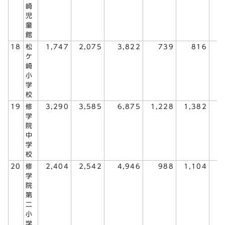
崎
児
童
館
18
松
1,747
2,075
3,822
739
816
1
ケ
崎
小
学
校
19
修
3,290
3,585
6,875
1,228
1,382
2
学
院
中
学
校
20
修
2,404
2,542
4,946
988
1,104
2
学
院
第
二
小
学