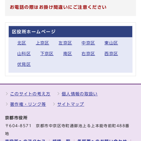
お電話の際はお掛け間違いにご注意ください
区役所ホームページ
北区
上京区
左京区
中京区
東山区
山科区
下京区
南区
右京区
西京区
伏見区
このサイトの考え方
個人情報の取扱い
著作権・リンク等
サイトマップ
京都市役所
〒604-8571 京都市中京区寺町通御池上る上本能寺前町488番
地