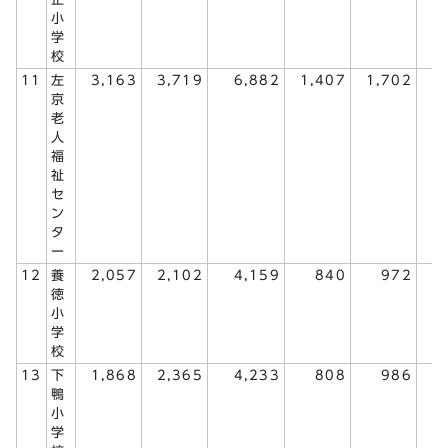
小
学
校
11
左
3,163
3,719
6,882
1,407
1,702
3
京
老
人
福
祉
セ
ン
タ
ー
12
養
2,057
2,102
4,159
840
972
1
徳
小
学
校
13
下
1,868
2,365
4,233
808
986
1
鴨
小
学