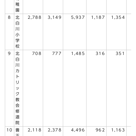
稚
園
8
北
2,788
3,149
5,937
1,187
1,354
2
白
川
小
学
校
9
北
708
777
1,485
316
351
白
川
カ
ト
リ
ッ
ク
教
会
修
道
院
10
養
2,118
2,378
4,496
962
1,163
2
正