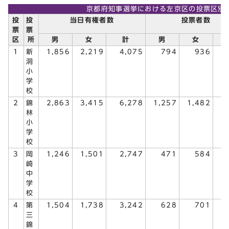
京都府知事選挙における左京区の投票区別
投
投
当日有権者数
投票者数
票
票
区
所
男
女
計
男
女
1
新
1,856
2,219
4,075
794
936
1
洞
小
学
校
2
錦
2,863
3,415
6,278
1,257
1,482
2
林
小
学
校
3
岡
1,246
1,501
2,747
471
584
1
崎
中
学
校
4
第
1,504
1,738
3,242
628
701
1
三
錦