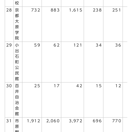
校
28
京
732
883
1,615
238
251
都
大
原
学
院
29
小
59
62
121
34
36
出
石
町
公
民
館
30
百
25
17
42
15
12
井
自
治
会
館
31
市
1,912
2,060
3,972
696
770
1
原