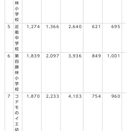
林
小
学
校
5
近
1,274
1,366
2,640
621
695
1
衛
中
学
校
6
第
1,839
2,097
3,936
849
1,001
1
四
錦
林
小
学
校
7
コ
1,870
2,233
4,103
754
960
1
ド
モ
の
イ
エ
幼