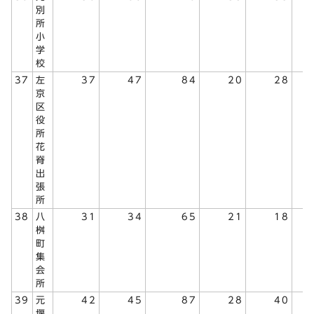
別
所
小
学
校
37
左
37
47
84
20
28
京
区
役
所
花
脊
出
張
所
38
八
31
34
65
21
18
桝
町
集
会
所
39
元
42
45
87
28
40
堰