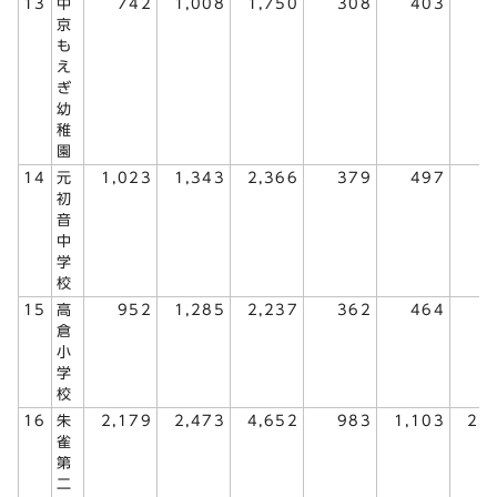
13
中
742
1,008
1,750
308
403
7
京
も
え
ぎ
幼
稚
園
14
元
1,023
1,343
2,366
379
497
8
初
音
中
学
校
15
高
952
1,285
2,237
362
464
8
倉
小
学
校
16
朱
2,179
2,473
4,652
983
1,103
2,
雀
第
二