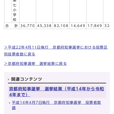
第
七
小
学
校
合
計
36,770
45,338
82,108
14,649
17,849
32,
＞平成22年4月11日執行 京都府知事選挙における投票区
別投票者数に戻る
＞京都府知事選挙 選挙結果に戻る
関連コンテンツ
京都府知事選挙 選挙結果（平成14年から令和
4年まで）
平成14年4月7日執行 京都府知事選挙 投票者数
調