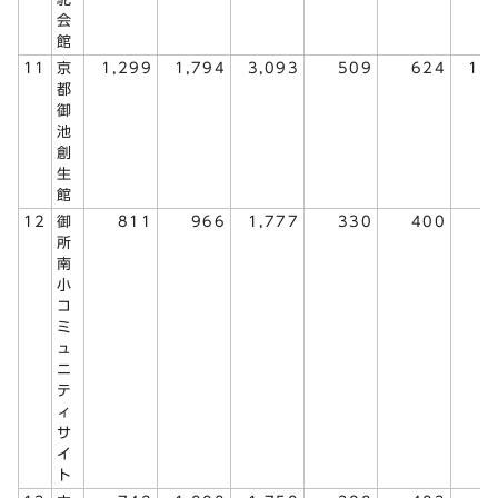
会
館
11
京
1,299
1,794
3,093
509
624
1,
都
御
池
創
生
館
12
御
811
966
1,777
330
400
7
所
南
小
コ
ミ
ュ
ニ
テ
ィ
サ
イ
ト