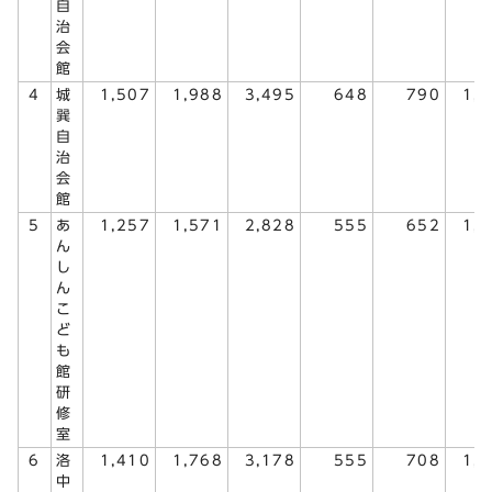
自
治
会
館
4
城
1,507
1,988
3,495
648
790
1,
巽
自
治
会
館
5
あ
1,257
1,571
2,828
555
652
1,
ん
し
ん
こ
ど
も
館
研
修
室
6
洛
1,410
1,768
3,178
555
708
1,
中