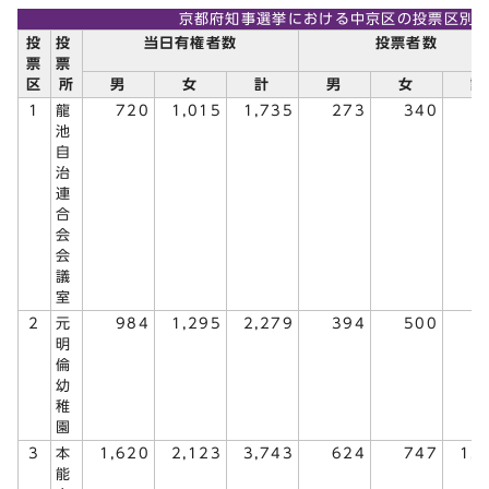
京都府知事選挙における中京区の投票区別
投
投
当日有権者数
投票者数
票
票
区
所
男
女
計
男
女
計
1
龍
720
1,015
1,735
273
340
6
池
自
治
連
合
会
会
議
室
2
元
984
1,295
2,279
394
500
8
明
倫
幼
稚
園
3
本
1,620
2,123
3,743
624
747
1,
能