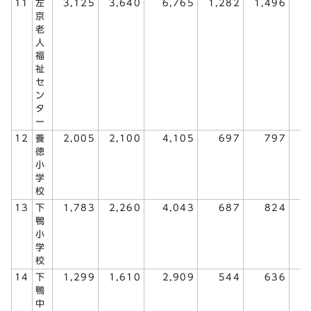
11
左
3,125
3,640
6,765
1,282
1,496
2
京
老
人
福
祉
セ
ン
タ
ー
12
養
2,005
2,100
4,105
697
797
1
徳
小
学
校
13
下
1,783
2,260
4,043
687
824
1
鴨
小
学
校
14
下
1,299
1,610
2,909
544
636
1
鴨
中