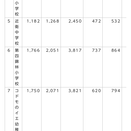
小
学
校
5
近
1,182
1,268
2,450
472
532
1
衛
中
学
校
6
第
1,766
2,051
3,817
737
864
1
四
錦
林
小
学
校
7
コ
1,750
2,071
3,821
620
794
1
ド
モ
の
イ
エ
幼
稚