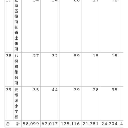
37
左
34
34
68
21
18
京
区
役
所
花
脊
出
張
所
38
八
27
32
59
15
15
桝
町
集
会
所
39
元
35
44
79
28
35
堰
源
小
学
校
合 計
58,099
67,017
125,116
21,781
24,704
46