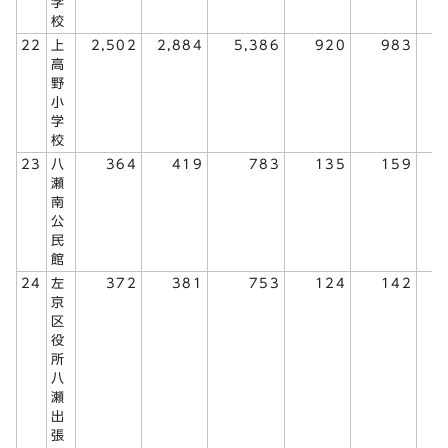
学
校
22
上
2,502
2,884
5,386
920
983
1
高
野
小
学
校
23
八
364
419
783
135
159
瀬
南
公
民
館
24
左
372
381
753
124
142
京
区
役
所
八
瀬
出
張