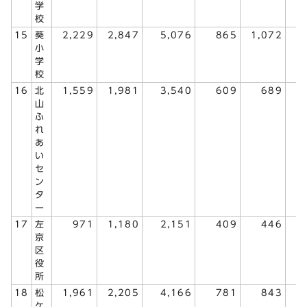
学
校
15
葵
2,229
2,847
5,076
865
1,072
1
小
学
校
16
北
1,559
1,981
3,540
609
689
1
山
ふ
れ
あ
い
セ
ン
タ
ー
17
左
971
1,180
2,151
409
446
京
区
役
所
18
松
1,961
2,205
4,166
781
843
1
ケ