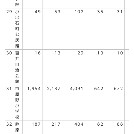
院
29
小
49
53
102
35
31
出
石
町
公
民
館
30
百
16
13
29
13
10
井
自
治
会
館
31
市
1,954
2,137
4,091
642
672
1
原
野
小
学
校
32
静
187
217
404
82
88
原