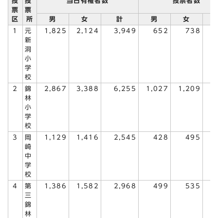
投
投
当日有権者数
投票者数
票
票
区
所
男
女
計
男
女
1
元
1,825
2,124
3,949
652
738
1
新
洞
小
学
校
2
錦
2,867
3,388
6,255
1,027
1,209
2
林
小
学
校
3
岡
1,129
1,416
2,545
428
495
崎
中
学
校
4
第
1,386
1,582
2,968
499
535
1
三
錦
林