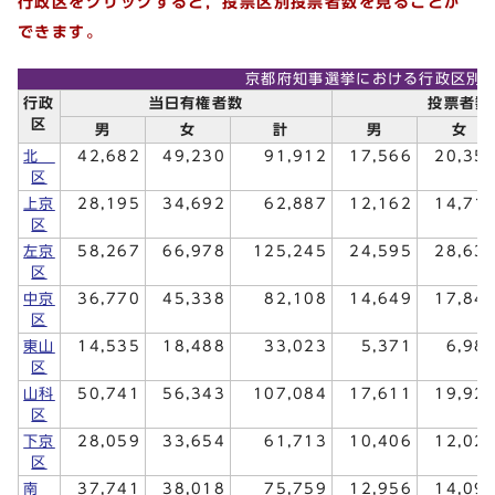
行政区をクリックすると，投票区別投票者数を見ることが
できます。
京都府知事選挙における行政区別
行政
当日有権者数
投票者数
区
男
女
計
男
女
北
42,682
49,230
91,912
17,566
20,35
区
上京
28,195
34,692
62,887
12,162
14,71
区
左京
58,267
66,978
125,245
24,595
28,63
区
中京
36,770
45,338
82,108
14,649
17,84
区
東山
14,535
18,488
33,023
5,371
6,98
区
山科
50,741
56,343
107,084
17,611
19,92
区
下京
28,059
33,654
61,713
10,406
12,02
区
南
37,741
38,018
75,759
12,956
14,09