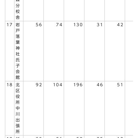
分
校
舎
17
岩
56
74
130
31
42
戸
落
葉
神
社
氏
子
会
館
18
北
92
104
196
46
51
区
役
所
中
川
出
張
所