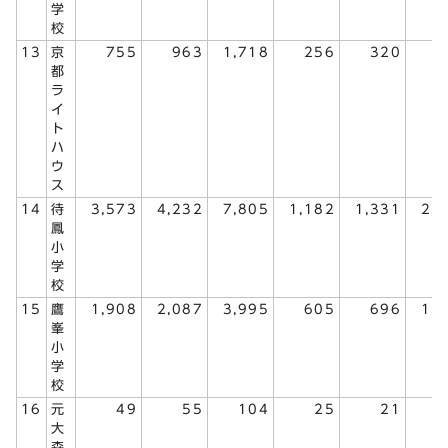
学
校
13
京
755
963
1,718
256
320
5
都
ラ
イ
ト
ハ
ウ
ス
14
待
3,573
4,232
7,805
1,182
1,331
2,
鳳
小
学
校
15
鷹
1,908
2,087
3,995
605
696
1,
峯
小
学
校
16
元
49
55
104
25
21
大
森