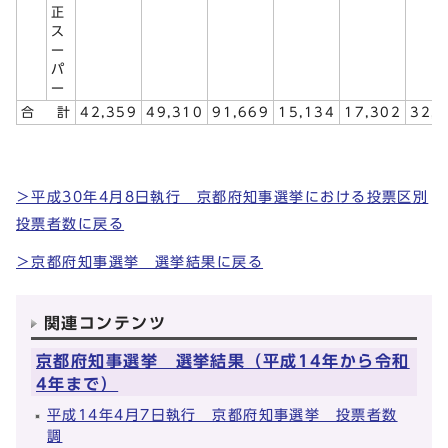
正
ス
ー
パ
ー
合 計
42,359
49,310
91,669
15,134
17,302
32,
＞平成30年4月8日執行 京都府知事選挙における投票区別
投票者数に戻る
＞京都府知事選挙 選挙結果に戻る
関連コンテンツ
京都府知事選挙 選挙結果（平成14年から令和
4年まで）
平成14年4月7日執行 京都府知事選挙 投票者数
調