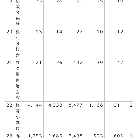
19
杉
33
26
59
25
19
阪
公
民
館
20
真
13
14
27
10
12
弓
分
校
舎
21
雲
71
76
147
39
47
ケ
畑
自
治
会
館
22
柊
4,144
4,333
8,477
1,168
1,311
2,
野
小
学
校
23
丸
1,753
1,685
3,438
593
606
1,