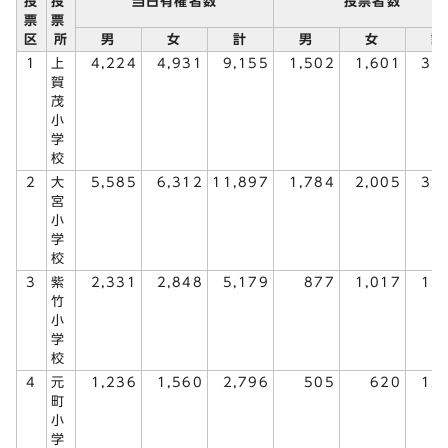
投
投
当日有権者数
投票者数
票
票
区
所
男
女
計
男
女
計
1
上
4,224
4,931
9,155
1,502
1,601
3,
賀
茂
小
学
校
2
大
5,585
6,312
11,897
1,784
2,005
3,
宮
小
学
校
3
紫
2,331
2,848
5,179
877
1,017
1,
竹
小
学
校
4
元
1,236
1,560
2,796
505
620
1,
町
小
学