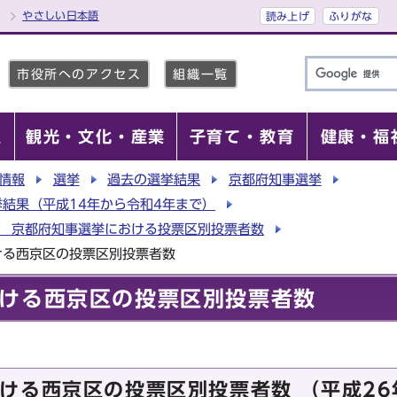
やさしい日本語
読み上げ
ふりがな
市役所へのアクセス
組織一覧
報
観光・文化・産業
子育て・教育
健康・福
情報
選挙
過去の選挙結果
京都府知事選挙
結果（平成14年から令和4年まで）
行 京都府知事選挙における投票区別投票者数
ける西京区の投票区別投票者数
ける西京区の投票区別投票者数
ける西京区の投票区別投票者数 （平成26