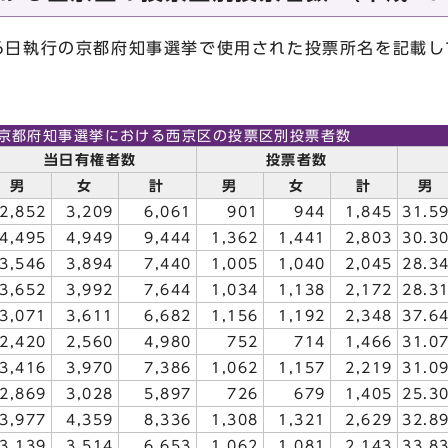
月6日執行の京都府知事選挙で使用された投票所名を記載し
京都府知事選挙における西京区の投票区別投票者数
当日有権者数
投票者数
男
女
計
男
女
計
男
2,852
3,209
6,061
901
944
1,845
31.5
4,495
4,949
9,444
1,362
1,441
2,803
30.3
3,546
3,894
7,440
1,005
1,040
2,045
28.3
3,652
3,992
7,644
1,034
1,138
2,172
28.3
3,071
3,611
6,682
1,156
1,192
2,348
37.6
2,420
2,560
4,980
752
714
1,466
31.0
3,416
3,970
7,386
1,062
1,157
2,219
31.0
2,869
3,028
5,897
726
679
1,405
25.3
3,977
4,359
8,336
1,308
1,321
2,629
32.8
3,139
3,514
6,653
1,062
1,081
2,143
33.8