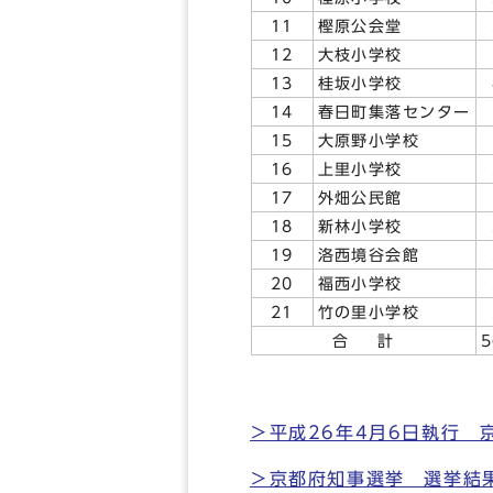
11
樫原公会堂
12
大枝小学校
13
桂坂小学校
14
春日町集落センター
15
大原野小学校
16
上里小学校
17
外畑公民館
18
新林小学校
19
洛西境谷会館
20
福西小学校
21
竹の里小学校
合 計
5
＞平成26年4月6日執行
＞京都府知事選挙 選挙結