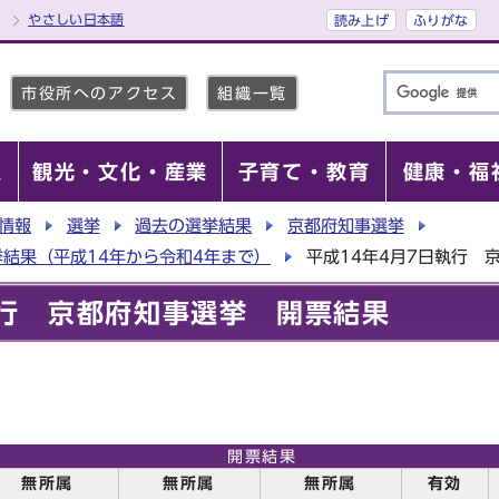
やさしい日本語
読み上げ
ふりがな
市役所へのアクセス
組織一覧
報
観光・文化・産業
子育て・教育
健康・福
情報
選挙
過去の選挙結果
京都府知事選挙
結果（平成14年から令和4年まで）
平成14年4月7日執行 
執行 京都府知事選挙 開票結果
開票結果
無所属
無所属
無所属
有効