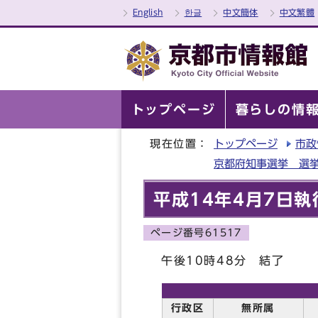
English
한글
中文簡体
中文繁體
トップページ
暮らしの情
現在位置：
トップページ
市政
京都府知事選挙 選挙
平成14年4月7日
ページ番号61517
午後10時48分 結了
行政区
無所属