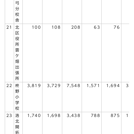
弓
分
校
舎
21
北
100
108
208
63
76
1
区
役
所
雲
ケ
畑
出
張
所
22
柊
3,819
3,729
7,548
1,571
1,694
3,
野
小
学
校
23
洛
1,740
1,698
3,438
788
875
1,
北
開
拓