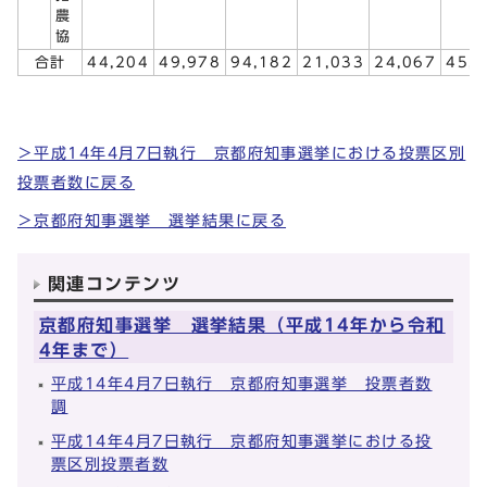
農
協
合計
44,204
49,978
94,182
21,033
24,067
45,
＞平成14年4月7日執行 京都府知事選挙における投票区別
投票者数に戻る
＞京都府知事選挙 選挙結果に戻る
関連コンテンツ
京都府知事選挙 選挙結果（平成14年から令和
4年まで）
平成14年4月7日執行 京都府知事選挙 投票者数
調
平成14年4月7日執行 京都府知事選挙における投
票区別投票者数