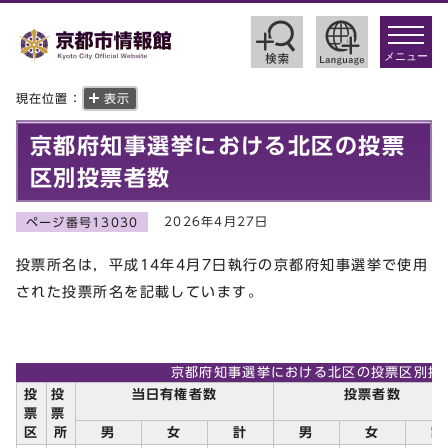
toggle
navigat
メニュー
現在位置：
表示
京都府知事選挙における北区の投票
区別投票者数
2026年4月27日
ページ番号13030
投票所名は，平成14年4月7日執行の京都府知事選挙で使用
された投票所名を記載しています。
京都府知事選挙における北区の投票区別投
投
投
当日有権者数
投票者数
票
票
区
所
男
女
計
男
女
計