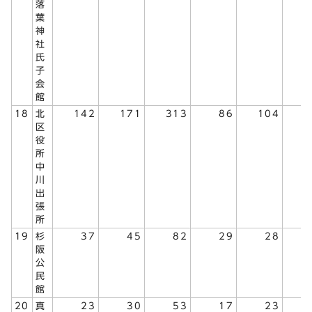
落
葉
神
社
氏
子
会
館
18
北
142
171
313
86
104
1
区
役
所
中
川
出
張
所
19
杉
37
45
82
29
28
阪
公
民
館
20
真
23
30
53
17
23