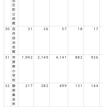
出
石
町
公
民
館
30
百
31
26
57
18
17
井
自
治
会
館
31
市
1,992
2,149
4,141
882
926
1
原
野
小
学
校
32
静
217
282
499
131
144
原
集
会
所