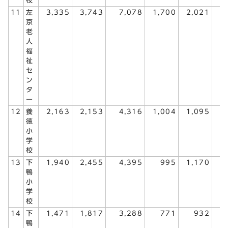
校
11
左
3,335
3,743
7,078
1,700
2,021
3
京
老
人
福
祉
セ
ン
タ
ー
12
養
2,163
2,153
4,316
1,004
1,095
2
徳
小
学
校
13
下
1,940
2,455
4,395
995
1,170
2
鴨
小
学
校
14
下
1,471
1,817
3,288
771
932
1
鴨