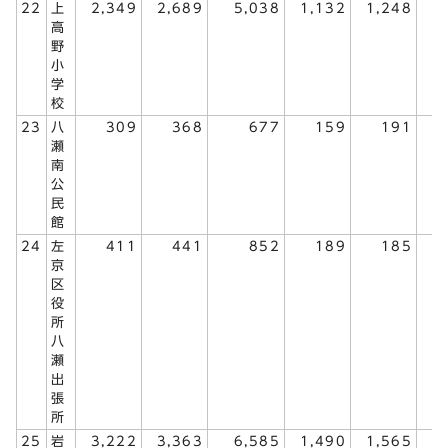
22
上
2,349
2,689
5,038
1,132
1,248
2
高
野
小
学
校
23
八
309
368
677
159
191
瀬
南
公
民
館
24
左
411
441
852
189
185
京
区
役
所
八
瀬
出
張
所
25
岩
3,222
3,363
6,585
1,490
1,565
3