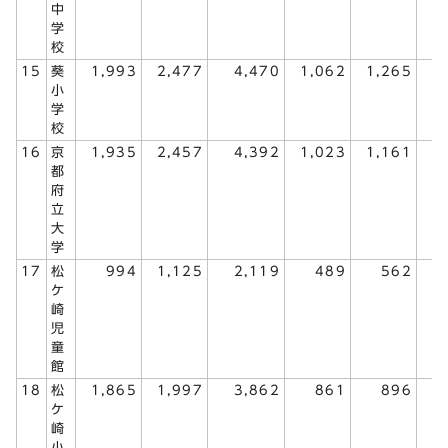
中
学
校
15
葵
1,993
2,477
4,470
1,062
1,265
2
小
学
校
16
京
1,935
2,457
4,392
1,023
1,161
2
都
府
立
大
学
17
松
994
1,125
2,119
489
562
1
ケ
崎
児
童
館
18
松
1,865
1,997
3,862
861
896
1
ケ
崎
小