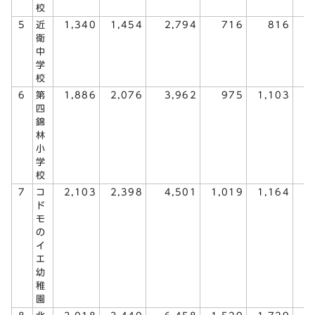
校
5
近
1,340
1,454
2,794
716
816
1
衛
中
学
校
6
第
1,886
2,076
3,962
975
1,103
2
四
錦
林
小
学
校
7
コ
2,103
2,398
4,501
1,019
1,164
2
ド
モ
の
イ
エ
幼
稚
園