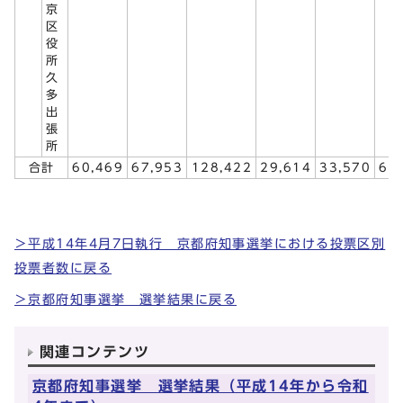
京
区
役
所
久
多
出
張
所
合計
60,469
67,953
128,422
29,614
33,570
63
＞平成14年4月7日執行 京都府知事選挙における投票区別
投票者数に戻る
＞京都府知事選挙 選挙結果に戻る
関連コンテンツ
京都府知事選挙 選挙結果（平成14年から令和