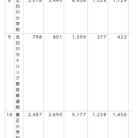
8
北
3,018
3,440
6,458
1,529
1,729
3
白
川
小
学
校
9
北
798
801
1,599
377
422
白
川
カ
ト
リ
ッ
ク
教
会
修
道
院
10
養
2,487
2,690
5,177
1,228
1,450
2
正
小
学