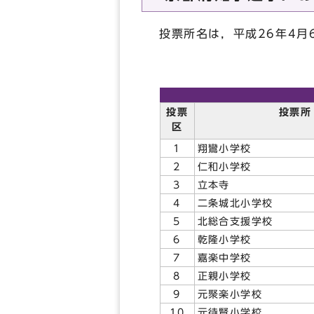
投票所名は，平成26年4
投票
投票所
区
1
翔鸞小学校
2
仁和小学校
3
立本寺
4
二条城北小学校
5
北総合支援学校
6
乾隆小学校
7
嘉楽中学校
8
正親小学校
9
元聚楽小学校
10
元待賢小学校