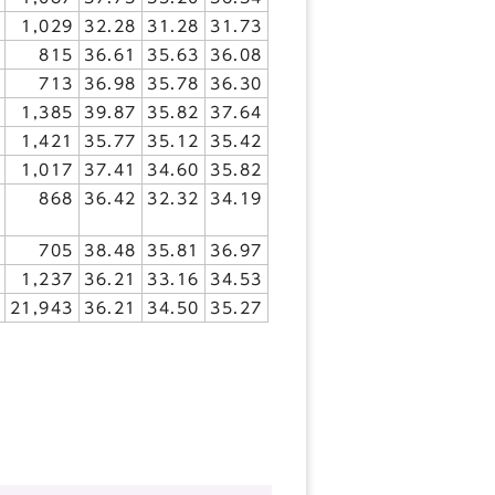
1,029
32.28
31.28
31.73
815
36.61
35.63
36.08
713
36.98
35.78
36.30
1,385
39.87
35.82
37.64
1,421
35.77
35.12
35.42
1,017
37.41
34.60
35.82
868
36.42
32.32
34.19
705
38.48
35.81
36.97
1,237
36.21
33.16
34.53
21,943
36.21
34.50
35.27