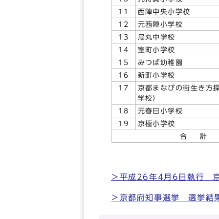
11
西陣中央小学校
12
元西陣小学校
13
烏丸中学校
14
室町小学校
15
みつば幼稚園
16
新町小学校
17
京都まなびの街生き方
学校）
18
元春日小学校
19
京極小学校
合 計
＞平成26年4月6日執行
＞京都府知事選挙 選挙結