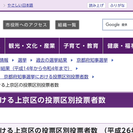
やさしい日本語
読み上げ
ふりがな
市役所へのアクセス
組織一覧
報
観光・文化・産業
子育て・教育
健康・福
情報
選挙
過去の選挙結果
京都府知事選挙
結果（平成14年から令和4年まで）
行 京都府知事選挙における投票区別投票者数
ける上京区の投票区別投票者数
ける上京区の投票区別投票者数
ける上京区の投票区別投票者数 （平成26