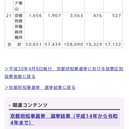
ア東
山
21
京都
1,656
1,907
3,563
476
527
刑務
所職
員待
機所
合 計
50,651
57,439
108,090
15,329
17,132
3
＞平成30年4月8日執行 京都府知事選挙における投票区別
投票者数に戻る
＞京都府知事選挙 選挙結果に戻る
関連コンテンツ
京都府知事選挙 選挙結果（平成14年から令和
4年まで）