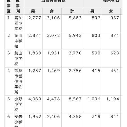
投
投
当日有権者数
投票者数
票
票
区
所
男
女
計
男
女
1
陵ケ
2,777
3,106
5,883
892
957
岡小
学校
2
花山
2,871
3,072
5,943
803
871
中学
校
3
鏡山
1,839
1,931
3,770
590
623
小学
校
4
御陵
1,287
1,469
2,756
415
451
市営
住宅
集会
所
5
小野
4,089
4,478
8,567
1,096
1,194
小学
校
6
安朱
1,952
2,406
4,358
719
841
小学