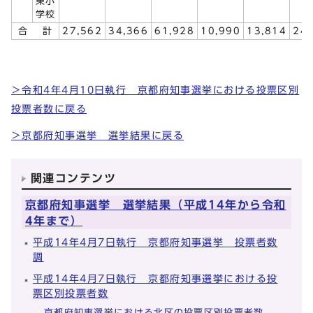
東小
学校
合 計
27,562
34,366
61,928
10,990
13,814
24,
＞令和4年4月10日執行 京都府知事選挙における投票区別
投票者数に戻る
＞京都府知事選挙 選挙結果に戻る
関連コンテンツ
京都府知事選挙 選挙結果（平成14年から令和
4年まで）
平成14年4月7日執行 京都府知事選挙 投票者数
調
平成14年4月7日執行 京都府知事選挙における投
票区別投票者数
京都府知事選挙における北区の投票区別投票者数