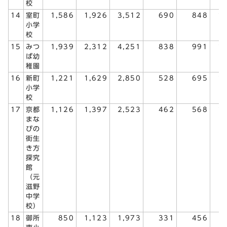
校
14
室町
1,586
1,926
3,512
690
848
1
小学
校
15
みつ
1,939
2,312
4,251
838
991
1
ば幼
稚園
16
新町
1,221
1,629
2,850
528
695
1
小学
校
17
京都
1,126
1,397
2,523
462
568
1
まな
びの
街生
き方
探究
館
（元
滋野
中学
校）
18
御所
850
1,123
1,973
331
456