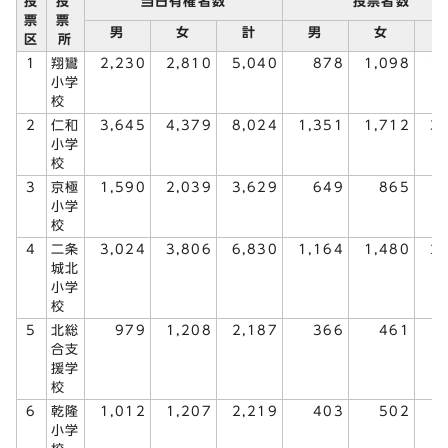
投
投
当日有権者数
投票者数
票
票
男
女
計
男
女
区
所
1
翔鸞
2,230
2,810
5,040
878
1,098
1
小学
校
2
仁和
3,645
4,379
8,024
1,351
1,712
3
小学
校
3
京極
1,590
2,039
3,629
649
865
1
小学
校
4
二条
3,024
3,806
6,830
1,164
1,480
2
城北
小学
校
5
北総
979
1,208
2,187
366
461
合支
援学
校
6
乾隆
1,012
1,207
2,219
403
502
小学