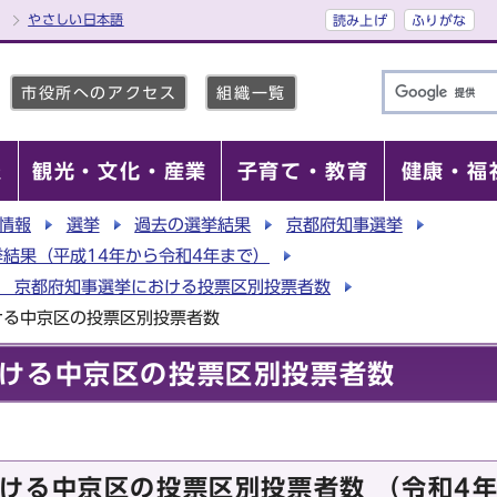
やさしい日本語
読み上げ
ふりがな
市役所へのアクセス
組織一覧
報
観光・文化・産業
子育て・教育
健康・福
情報
選挙
過去の選挙結果
京都府知事選挙
結果（平成14年から令和4年まで）
行 京都府知事選挙における投票区別投票者数
ける中京区の投票区別投票者数
ける中京区の投票区別投票者数
ける中京区の投票区別投票者数 （令和4年