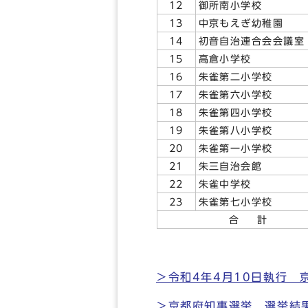
12
御所南小学校
13
中京もえぎ幼稚園
14
初音自治連合会会議室
15
高倉小学校
16
朱雀第二小学校
17
朱雀第六小学校
18
朱雀第四小学校
19
朱雀第八小学校
20
朱雀第一小学校
21
朱三自治会館
22
朱雀中学校
23
朱雀第七小学校
合 計
＞令和4年4月10日執行
＞京都府知事選挙 選挙結