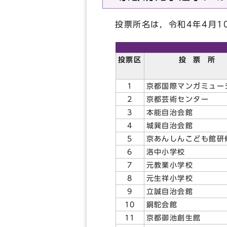
投票所名は，令和4年4月
投票区
投 票 所
1
京都国際マンガミュー
2
京都芸術センター
3
本能自治会館
4
城巽自治会館
5
京あんしんこども館研
6
洛中小学校
7
元教業小学校
8
元生祥小学校
9
立誠自治会館
10
銅駝会館
11
京都御池創生館