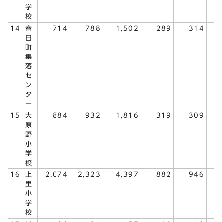
学
校
14
春
714
788
1,502
289
314
日
町
集
落
セ
ン
タ
ー
15
大
884
932
1,816
319
309
原
野
小
学
校
16
上
2,074
2,323
4,397
882
946
1
里
小
学
校