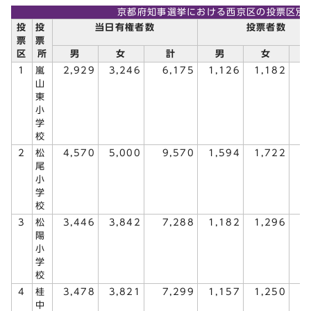
京都府知事選挙における西京区の投票区別
投
投
当日有権者数
投票者数
票
票
区
所
男
女
計
男
女
1
嵐
2,929
3,246
6,175
1,126
1,182
2
山
東
小
学
校
2
松
4,570
5,000
9,570
1,594
1,722
3
尾
小
学
校
3
松
3,446
3,842
7,288
1,182
1,296
2
陽
小
学
校
4
桂
3,478
3,821
7,299
1,157
1,250
2
中