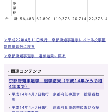
小
学
校
合
計
56,483
62,890
119,373
20,714
22,373
43
＞平成22年4月11日執行 京都府知事選挙における投票区
別投票者数に戻る
＞京都府知事選挙 選挙結果に戻る
関連コンテンツ
京都府知事選挙 選挙結果（平成14年から令和
4年まで）
平成14年4月7日執行 京都府知事選挙 投票者数
調
平成14年4月7日執行 京都府知事選挙における投