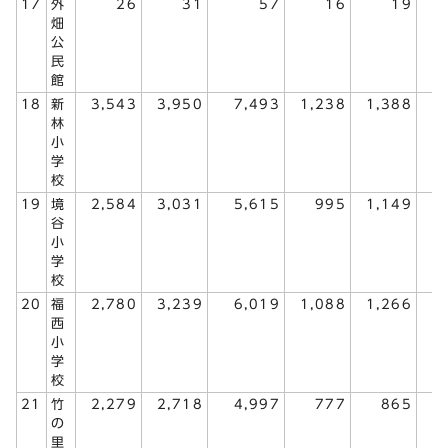
17
外
26
31
57
16
19
畑
公
民
館
18
新
3,543
3,950
7,493
1,238
1,388
2
林
小
学
校
19
境
2,584
3,031
5,615
995
1,149
2
谷
小
学
校
20
福
2,780
3,239
6,019
1,088
1,266
2
西
小
学
校
21
竹
2,279
2,718
4,997
777
865
1
の
里