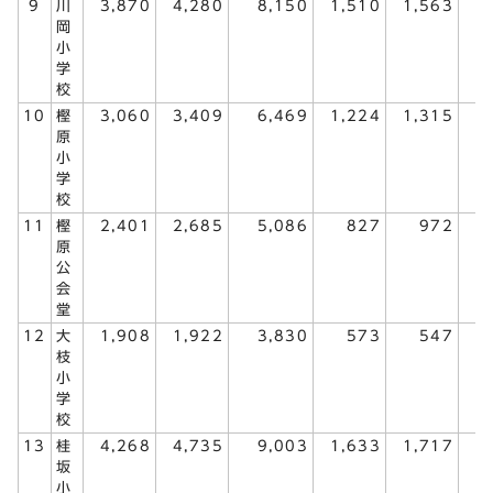
9
川
3,870
4,280
8,150
1,510
1,563
3
岡
小
学
校
10
樫
3,060
3,409
6,469
1,224
1,315
2
原
小
学
校
11
樫
2,401
2,685
5,086
827
972
1
原
公
会
堂
12
大
1,908
1,922
3,830
573
547
1
枝
小
学
校
13
桂
4,268
4,735
9,003
1,633
1,717
3
坂
小