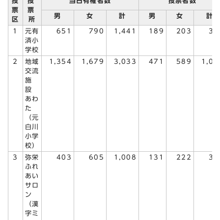
投
投
当日有権者数
投票者数
票
票
男
女
計
男
女
計
区
所
1
元有
651
790
1,441
189
203
39
済小
学校
2
地域
1,354
1,679
3,033
471
589
1,06
交流
施
設
あわ
た
（元
白川
小学
校）
3
弥栄
403
605
1,008
131
222
35
ふれ
あい
サロ
ン
（漢
字ミ