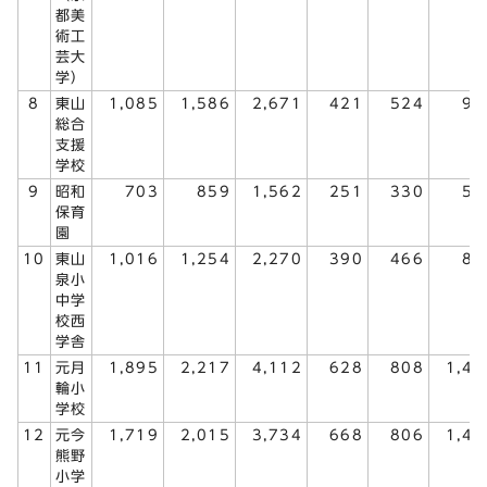
都美
術工
芸大
学）
8
東山
1,085
1,586
2,671
421
524
94
総合
支援
学校
9
昭和
703
859
1,562
251
330
58
保育
園
10
東山
1,016
1,254
2,270
390
466
85
泉小
中学
校西
学舎
11
元月
1,895
2,217
4,112
628
808
1,43
輪小
学校
12
元今
1,719
2,015
3,734
668
806
1,47
熊野
小学