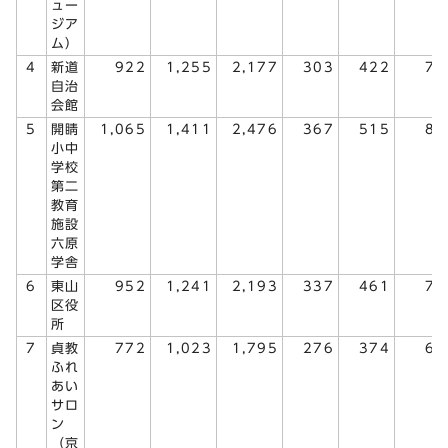
ュー
ジア
ム）
4
新道
922
1,255
2,177
303
422
72
自治
会館
5
開睛
1,065
1,411
2,476
367
515
88
小中
学校
第二
教育
施設
六原
学舎
6
東山
952
1,241
2,193
337
461
79
区役
所
7
貞教
772
1,023
1,795
276
374
65
ふれ
あい
サロ
ン
（京