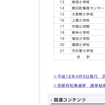
13
桂坂小学校
14
春日町集落センター
15
大原野小学校
16
上里小学校
17
外畑公民館
18
新林小学校
19
境谷小学校
20
福西小学校
21
竹の里小学校
合
計
＞平成18年4月9日執行
＞京都府知事選挙 選挙結
関連コンテンツ