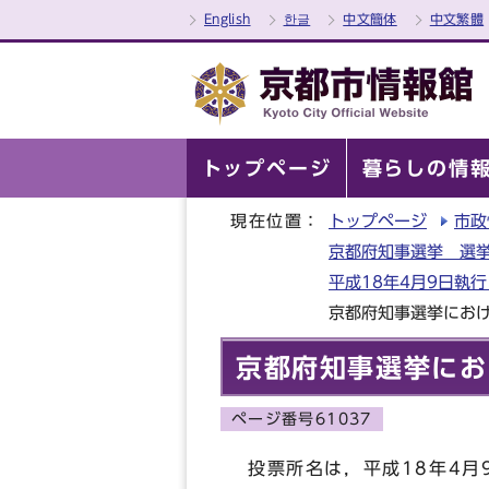
English
한글
中文簡体
中文繁體
トップページ
暮らしの情
現在位置：
トップページ
市政
京都府知事選挙 選挙
平成18年4月9日執
京都府知事選挙にお
京都府知事選挙にお
ページ番号61037
投票所名は，平成18年4