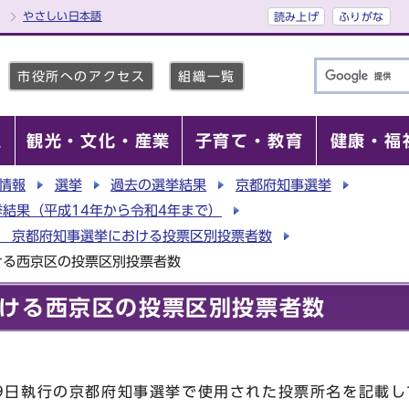
やさしい日本語
読み上げ
ふりがな
市役所へのアクセス
組織一覧
報
観光・文化・産業
子育て・教育
健康・福
情報
選挙
過去の選挙結果
京都府知事選挙
結果（平成14年から令和4年まで）
行 京都府知事選挙における投票区別投票者数
ける西京区の投票区別投票者数
ける西京区の投票区別投票者数
月9日執行の京都府知事選挙で使用された投票所名を記載し