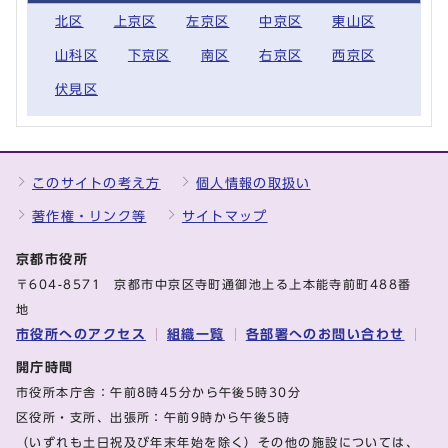
北区
上京区
左京区
中京区
東山区
山科区
下京区
南区
右京区
西京区
伏見区
このサイトの考え方
個人情報の取扱い
著作権・リンク等
サイトマップ
京都市役所
〒604-8571 京都市中京区寺町通御池上る上本能寺前町488番
地
市役所へのアクセス
組織一覧
各部署へのお問い合わせ
開庁時間
市役所本庁舎：午前8時45分から午後5時30分
区役所・支所、出張所：午前9時から午後5時
（いずれも土日祝及び年末年始を除く）その他の施設については、