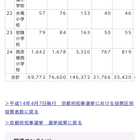
学校
22
水尾
57
76
133
40
46
小学
校
23
宕陰
79
84
163
50
55
小学
校
24
西京
1,642
1,678
3,320
767
819
極西
小学
校
合計
69,772
76,600
146,372
31,766
35,420
6
＞平成14年4月7日執行 京都府知事選挙における投票区別
投票者数に戻る
＞京都府知事選挙 選挙結果に戻る