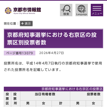
toggle
navigat
メニュー
現在位置：
表示
京都府知事選挙における右京区の投
票区別投票者数
2026年4月27日
ページ番号13079
投票所名は，平成14年4月7日執行の京都府知事選挙で使用
された投票所名を記載しています。
京都府知事選挙における右京区の投票区別
投
投
当日有権者数
投票者数
票
票
区
所
男
女
計
男
女