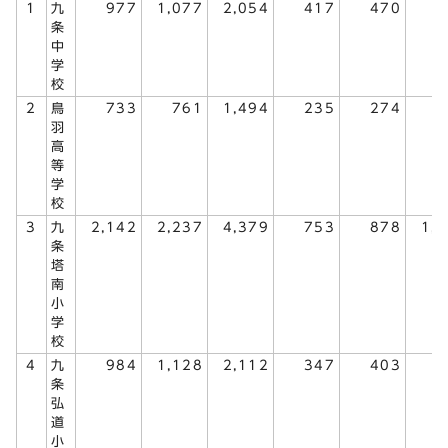
1
九
977
1,077
2,054
417
470
8
条
中
学
校
2
鳥
733
761
1,494
235
274
5
羽
高
等
学
校
3
九
2,142
2,237
4,379
753
878
1,
条
塔
南
小
学
校
4
九
984
1,128
2,112
347
403
7
条
弘
道
小