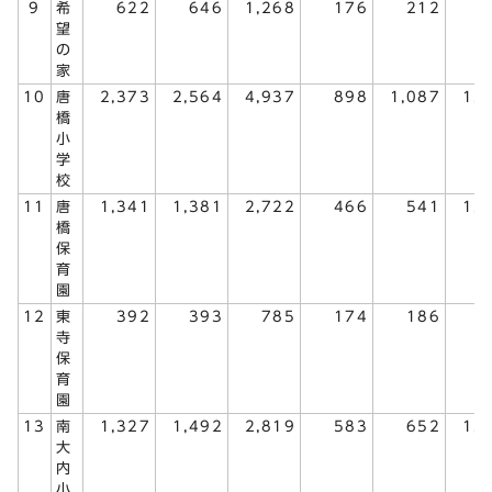
9
希
622
646
1,268
176
212
3
望
の
家
10
唐
2,373
2,564
4,937
898
1,087
1,
橋
小
学
校
11
唐
1,341
1,381
2,722
466
541
1,
橋
保
育
園
12
東
392
393
785
174
186
3
寺
保
育
園
13
南
1,327
1,492
2,819
583
652
1,
大
内
小