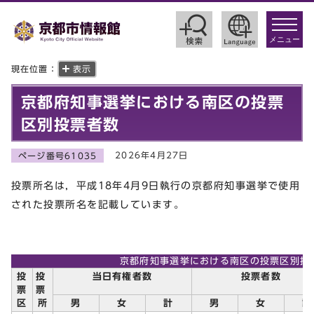
toggle
navigat
メニュー
現在位置：
表示
京都府知事選挙における南区の投票
区別投票者数
2026年4月27日
ページ番号61035
投票所名は，平成18年4月9日執行の京都府知事選挙で使用
された投票所名を記載しています。
京都府知事選挙における南区の投票区別投
投
投
当日有権者数
投票者数
票
票
区
所
男
女
計
男
女
計