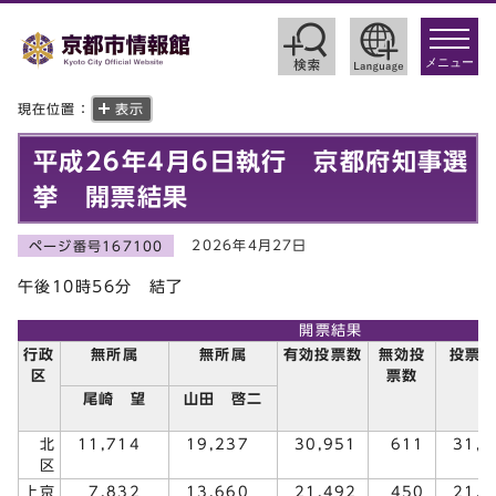
toggle
navigat
メニュー
現在位置：
表示
平成26年4月6日執行 京都府知事選
挙 開票結果
2026年4月27日
ページ番号167100
午後10時56分 結了
開票結果
行政
無所属
無所属
有効投票数
無効投
投票
区
票数
尾崎 望
山田 啓二
北
11,714
19,237
30,951
611
31,
区
上京
7,832
13,660
21,492
450
21,