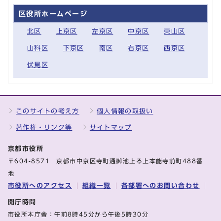
区役所ホームページ
北区
上京区
左京区
中京区
東山区
山科区
下京区
南区
右京区
西京区
伏見区
このサイトの考え方
個人情報の取扱い
著作権・リンク等
サイトマップ
京都市役所
〒604-8571 京都市中京区寺町通御池上る上本能寺前町488番
地
市役所へのアクセス
組織一覧
各部署へのお問い合わせ
開庁時間
市役所本庁舎：午前8時45分から午後5時30分