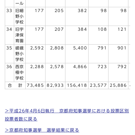
ール
33
旧細
177
205
382
98
98
野小
学校
34
旧宇
177
207
384
108
121
津保
育園
35
嵯峨
2,592
2,808
5,400
791
901
野小
学校
36
西京
2,288
2,578
4,866
723
792
極中
学校
合 計
73,485
82,933
156,418
23,577
25,886
4
＞平成26年4月6日執行 京都府知事選挙における投票区別
投票者数に戻る
＞京都府知事選挙 選挙結果に戻る