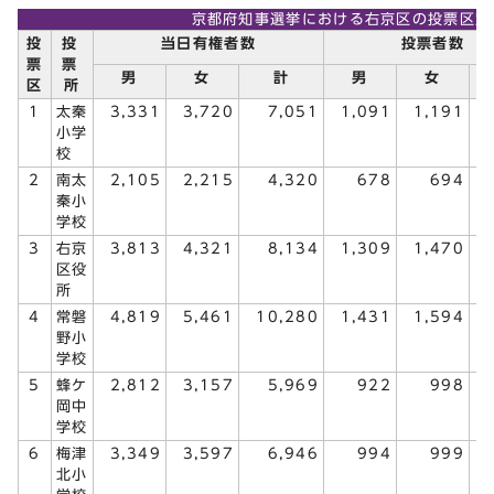
京都府知事選挙における右京区の投票区別
投
投
当日有権者数
投票者数
票
票
男
女
計
男
女
区
所
1
太秦
3,331
3,720
7,051
1,091
1,191
小学
校
2
南太
2,105
2,215
4,320
678
694
秦小
学校
3
右京
3,813
4,321
8,134
1,309
1,470
区役
所
4
常磐
4,819
5,461
10,280
1,431
1,594
野小
学校
5
蜂ケ
2,812
3,157
5,969
922
998
岡中
学校
6
梅津
3,349
3,597
6,946
994
999
北小