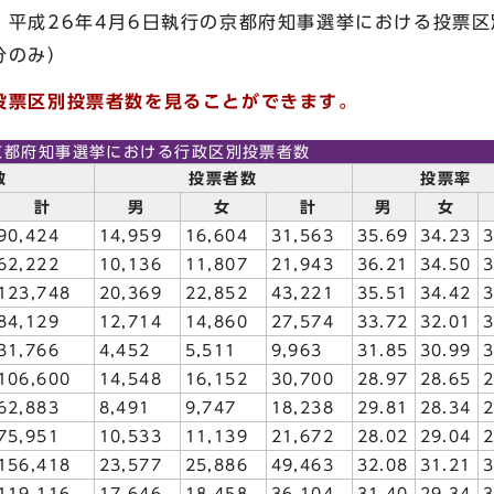
，平成26年4月6日執行の京都府知事選挙における投票
分のみ）
投票区別投票者数を見ることができます。
京都府知事選挙における行政区別投票者数
数
投票者数
投票率
計
男
女
計
男
女
90,424
14,959
16,604
31,563
35.69
34.23
3
62,222
10,136
11,807
21,943
36.21
34.50
3
123,748
20,369
22,852
43,221
35.51
34.42
3
84,129
12,714
14,860
27,574
33.72
32.01
3
31,766
4,452
5,511
9,963
31.85
30.99
3
106,600
14,548
16,152
30,700
28.97
28.65
2
62,883
8,491
9,747
18,238
29.81
28.34
2
75,951
10,533
11,139
21,672
28.02
29.04
2
156,418
23,577
25,886
49,463
32.08
31.21
3
119,116
17,646
18,458
36,104
31.40
29.34
3