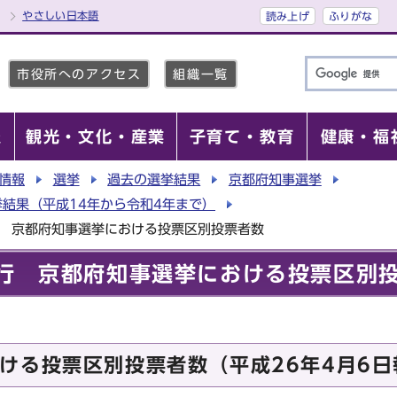
やさしい日本語
読み上げ
ふりがな
市役所へのアクセス
組織一覧
報
観光・文化・産業
子育て・教育
健康・福
情報
選挙
過去の選挙結果
京都府知事選挙
結果（平成14年から令和4年まで）
行 京都府知事選挙における投票区別投票者数
執行 京都府知事選挙における投票区別
ける投票区別投票者数（平成26年4月6日