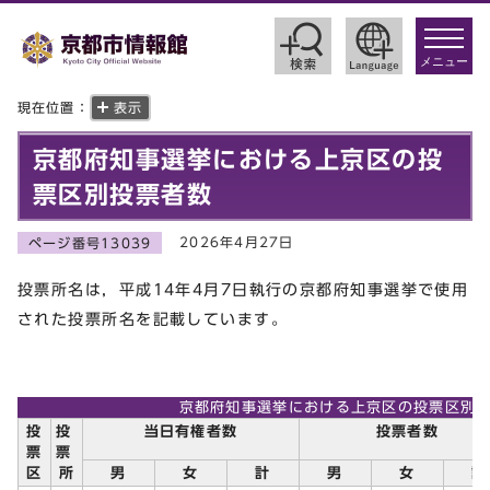
toggle
navigat
メニュー
現在位置：
表示
京都府知事選挙における上京区の投
票区別投票者数
2026年4月27日
ページ番号13039
投票所名は，平成14年4月7日執行の京都府知事選挙で使用
された投票所名を記載しています。
京都府知事選挙における上京区の投票区別
投
投
当日有権者数
投票者数
票
票
区
所
男
女
計
男
女
計