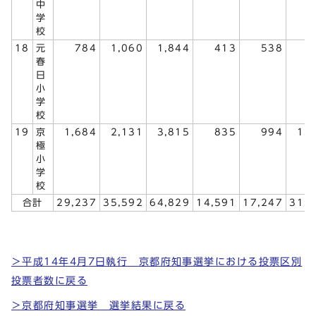
中
学
校
18
元
784
1,060
1,844
413
538
9
春
日
小
学
校
19
京
1,684
2,131
3,815
835
994
1,
極
小
学
校
合計
29,237
35,592
64,829
14,591
17,247
31,
＞平成14年4月7日執行 京都府知事選挙における投票区別
投票者数に戻る
＞京都府知事選挙 選挙結果に戻る