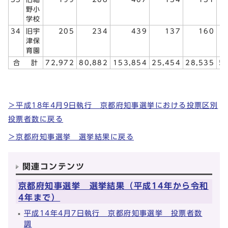
野小
学校
34
旧宇
205
234
439
137
160
津保
育園
合
計
72,972
80,882
153,854
25,454
28,535
5
＞平成18年4月9日執行 京都府知事選挙における投票区別
投票者数に戻る
＞京都府知事選挙 選挙結果に戻る
関連コンテンツ
京都府知事選挙 選挙結果（平成14年から令和
4年まで）
平成14年4月7日執行 京都府知事選挙 投票者数
調