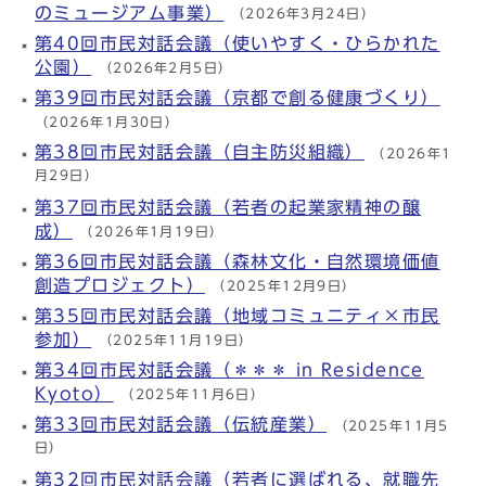
のミュージアム事業）
（2026年3月24日）
第40回市民対話会議（使いやすく・ひらかれた
公園）
（2026年2月5日）
第39回市民対話会議（京都で創る健康づくり）
（2026年1月30日）
第38回市民対話会議（自主防災組織）
（2026年1
月29日）
第37回市民対話会議（若者の起業家精神の醸
成）
（2026年1月19日）
第36回市民対話会議（森林文化・自然環境価値
創造プロジェクト）
（2025年12月9日）
第35回市民対話会議（地域コミュニティ×市民
参加）
（2025年11月19日）
第34回市民対話会議（＊＊＊ in Residence
Kyoto）
（2025年11月6日）
第33回市民対話会議（伝統産業）
（2025年11月5
日）
第32回市民対話会議（若者に選ばれる、就職先