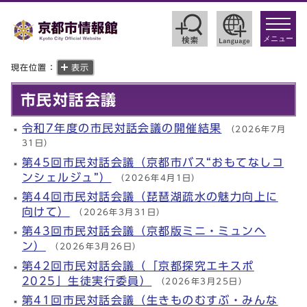
toggle
navigat
メニュー
現在位置：
表示
市民対話会議
令和7年度の市民対話会議の開催結果
（2026年7月
31日）
第45回市民対話会議（京都市バス“おもてなしコ
ンシェルジュ”）
（2026年4月1日）
第44回市民対話会議（琵琶湖疏水の魅力向上に
向けて）
（2026年3月31日）
第43回市民対話会議（京都版ミニ・ミュンヘ
ン）
（2026年3月26日）
第42回市民対話会議（「京都探究エキスポ
2025」生徒実行委員）
（2026年3月25日）
第41回市民対話会議（生きものむすぶ・みんな