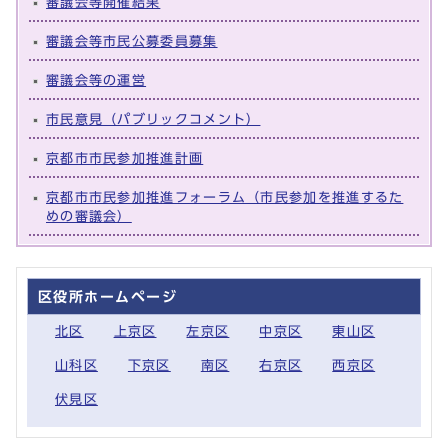
審議会等開催結果
審議会等市民公募委員募集
審議会等の運営
市民意見（パブリックコメント）
京都市市民参加推進計画
京都市市民参加推進フォーラム（市民参加を推進するた
めの審議会）
区役所ホームページ
北区
上京区
左京区
中京区
東山区
山科区
下京区
南区
右京区
西京区
伏見区