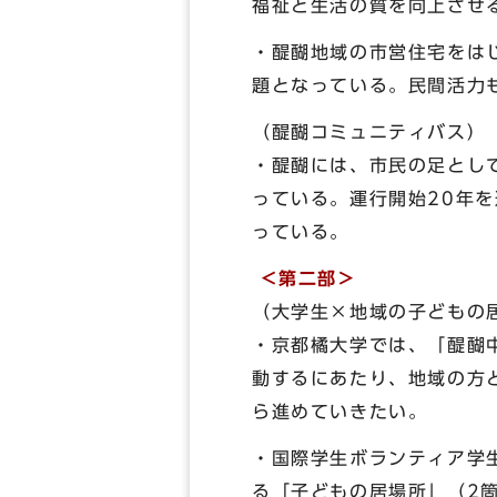
福祉と生活の質を向上させ
・醍醐地域の市営住宅をは
題となっている。民間活力
（醍醐コミュニティバス）
・醍醐には、市民の足とし
っている。運行開始20年を
っている。
＜第二部＞
（大学生×地域の子どもの
・京都橘大学では、「醍醐
動するにあたり、地域の方
ら進めていきたい。
・国際学生ボランティア学
る「子どもの居場所」（2