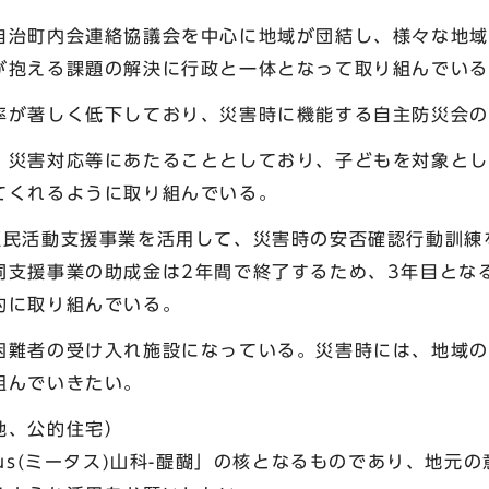
）
自治町内会連絡協議会を中心に地域が団結し、様々な地域
が抱える課題の解決に行政と一体となって取り組んでいる
率が著しく低下しており、災害時に機能する自主防災会の
、災害対応等にあたることとしており、子どもを対象とし
てくれるように取り組んでいる。
区民活動支援事業を活用して、災害時の安否確認行動訓練
同支援事業の助成金は2年間で終了するため、3年目とな
的に取り組んでいる。
困難者の受け入れ施設になっている。災害時には、地域の
組んでいきたい。
地、公的住宅）
tus(ミータス)山科-醍醐」の核となるものであり、地元