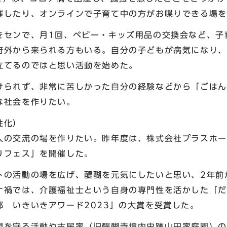
催したり、オンラインで子育て中の方がお喋りできる場を
きセンで、月1回、ベビー・キッズ用品の交換会など、子
府外から来られる方もいる。自分の子どもが病気になり、
立てるのではと思い活動を始めた。
けられず、非常に苦しかった自分の経験などから「ごはん
な社会を作りたい。
性化）
人の交流の場を作りたい。昨年度は、株式会社プラスホー
りフェス」を開催した。
トの活動の場を広げ、醍醐を元気にしたいと思い、2年前
ナ禍では、介護福祉士という自身の専門性を活かした「だ
都 いきいきアワード2023」の大賞を受賞した。
観を守る活動や古民家（旧醍醐寺境内史跡山田家庭園）の