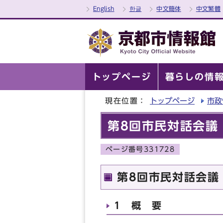
English
한글
中文簡体
中文繁體
トップページ
暮らしの情
現在位置：
トップページ
市政
第8回市民対話会議
ページ番号331728
第8回市民対話会議
1 概 要