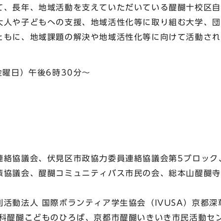
て、長年、地域活動を支えていただいている醍醐十校区自
大人や子どもへの支援、地域活性化等に取り組む大学、団
ともに、地域課題の解決や地域活性化等に向けて活動され
。
金曜日）午後6時30分～
協議会、伏見区市政協力委員連絡協議会第5ブロック
協議会、醍醐コミュニティバス市民の会、総本山醍醐寺
動法人 国際ボランティア学生協会（IVUSA）京都深
醍醐こどものひろば、京都市醍醐いきいき市民活動セ