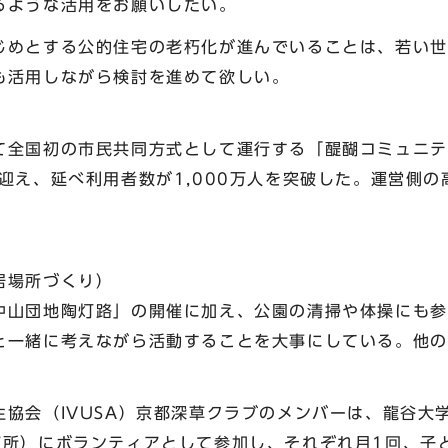
るような活用をお願いしたい。
じめとする公的住宅の老朽化が進んでいることは、若い世
も活用しながら検討を進めて欲しい。
て全国初の市民共同方式として運行する「醍醐コミュニテ
迎え、延べ利用者数が1,000万人を突破した。運営側
居場所づくり）
中山団地陶灯路」の開催に加え、公園の清掃や体操にも参
と一緒に考えながら活動することを大事にしている。他の
生協会（IVUSA）京都深草クラブのメンバーは、龍谷大
箇所）にボランティアとして参加し、それぞれ月1回、子