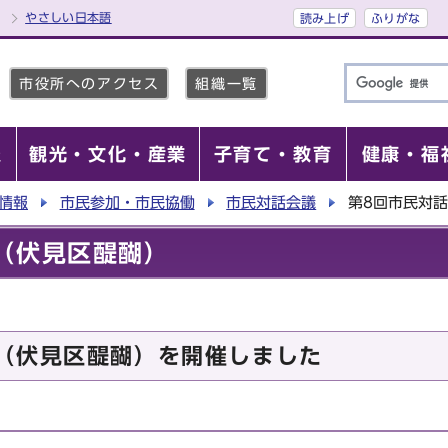
やさしい日本語
読み上げ
ふりがな
市役所へのアクセス
組織一覧
報
観光・文化・産業
子育て・教育
健康・福
情報
市民参加・市民協働
市民対話会議
第8回市民対
（伏見区醍醐）
（伏見区醍醐）を開催しました