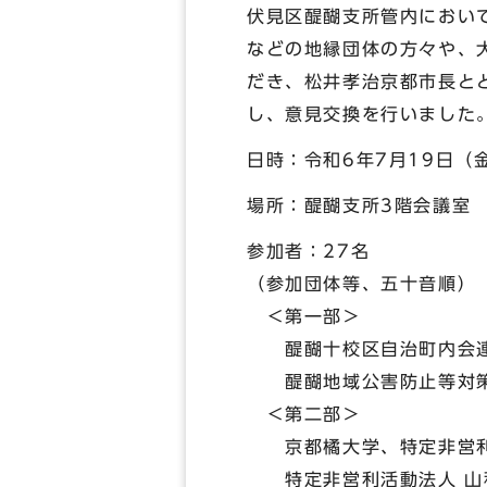
伏見区醍醐支所管内におい
などの地縁団体の方々や、
だき、松井孝治京都市長と
し、意見交換を行いました
日時：令和6年7月19日（
場所：醍醐支所3階会議室
参加者：27名
（参加団体等、五十音順）
＜第一部＞
醍醐十校区自治町内会連絡
醍醐地域公害防止等対策
＜第二部＞
京都橘大学、特定非営利活
特定非営利活動法人 山科