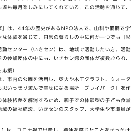
も達も毎月楽しみにしてくれている。この活動を通じて、
ば」は、44年の歴史があるNPO法人で、山科や醍醐で
々な体験を通じて、日常の暮らしの中に何か一つでも「彩
活動センター（いきセン）は、地域で活動したい方、活動
日の参加団体の中にも、いきセン発の団体が複数おられ、
を応援）
は、市内の公園を活用し、焚火や木工クラフト、ウォータ
も思いっきり遊んで幸せになる場所「プレイパーク」を作
の体験格差を解消するため、親子での体験型の子ども食堂
地域の福祉施設、いきセンのスタッフ、大学生や市職員が
ルシェ）は、コロナ禍で出産し、孤独を感じたことをきっか