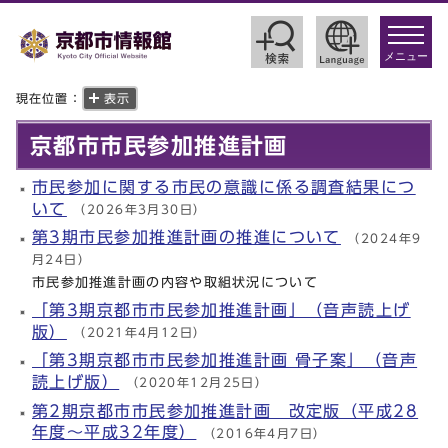
toggle
navigat
メニュー
現在位置：
表示
京都市市民参加推進計画
市民参加に関する市民の意識に係る調査結果につ
いて
（2026年3月30日）
第3期市民参加推進計画の推進について
（2024年9
月24日）
市民参加推進計画の内容や取組状況について
「第3期京都市市民参加推進計画」（音声読上げ
版）
（2021年4月12日）
「第3期京都市市民参加推進計画 骨子案」（音声
読上げ版）
（2020年12月25日）
第2期京都市市民参加推進計画 改定版（平成28
年度～平成32年度）
（2016年4月7日）