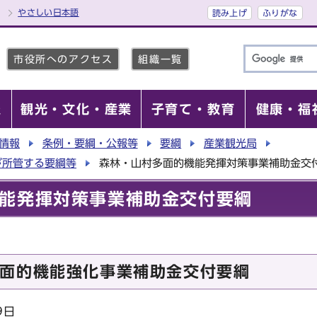
やさしい日本語
読み上げ
ふりがな
市役所へのアクセス
組織一覧
報
観光・文化・産業
子育て・教育
健康・福
情報
条例・要綱・公報等
要綱
産業観光局
が所管する要綱等
森林・山村多面的機能発揮対策事業補助金交
能発揮対策事業補助金交付要綱
面的機能強化事業補助金交付要綱
9日