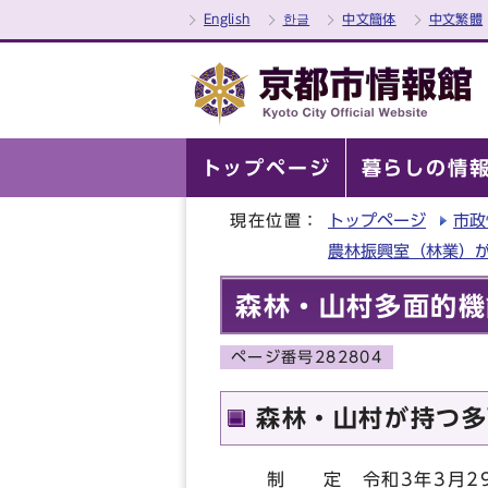
English
한글
中文簡体
中文繁體
トップページ
暮らしの情
現在位置：
トップページ
市政
農林振興室（林業）
森林・山村多面的機
ページ番号282804
森林・山村が持つ多
制 定 令和3年3月2