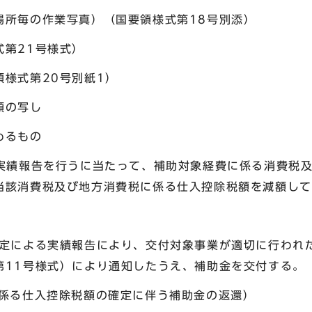
場所毎の作業写真）（国要領様式第18号別添）
式第21号様式）
様式第20号別紙1）
類の写し
めるもの
実績報告を行うに当たって、補助対象経費に係る消費税
当該消費税及び地方消費税に係る仕入控除税額を減額して
規定による実績報告により、交付対象事業が適切に行われ
第11号様式）により通知したうえ、補助金を交付する。
係る仕入控除税額の確定に伴う補助金の返還）