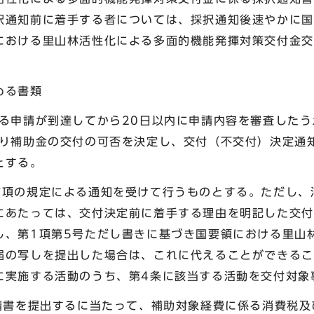
択通知前に着手する者については、採択通知後速やかに国
における里山林活性化による多面的機能発揮対策交付金交
める書類
よる申請が到達してから20日以内に申請内容を審査した
より補助金の交付の可否を決定し、交付（不交付）決定通
とする。
前項の規定による通知を受けて行うものとする。ただし、
にあたっては、交付決定前に着手する理由を明記した交付
し、第1項第5号ただし書きに基づき国要領における里山
届の写しを提出した場合は、これに代えることができるこ
に実施する活動のうち、第4条に該当する活動を交付対象
請書を提出するに当たって、補助対象経費に係る消費税及