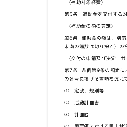
（補助対象経費）
第5条 補助金を交付する
（補助金の額の算定）
第6条 補助金の額は、別
未満の端数は切り捨て）の
（交付の申請及び決定、並
第7条 条例第9条の規定に
の各号に掲げる書類を添え
⑴ 定款、規則等
⑵ 活動計画書
⑶ 計画図
⑷ 国要領における里山林