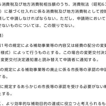
る消費税及び地方消費税相当額のうち、消費税法（昭和63
6号）に基づく仕入れに係る消費税及び地方消費税として控
額して申請しなければならない。ただし、申請時において
でないものについては、この限りでない。
請）
項第1号の規定による補助事業等の内容又は経費の配分の変
号様式）によって行うものとする。この場合の変更交付決
、変更交付決定通知書と読み替えて申請者に通知する。
2号の規定による補助事業等の廃止に係る市長等の承認の申
する。
1号に規定するあらかじめ市長等の承認を受ける必要がない
とする。
、より効率的な補助目的の達成に役立つと考えられるも