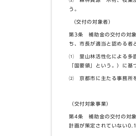
⑵ 森林資源 木材、枝葉
う。
（交付の対象者）
第3条 補助金の交付の対
ち、市長が適当と認める者
⑴ 里山林活性化による多面
「国要領」という。）に基
⑵ 京都市に主たる事務所
（交付対象事業）
第4条 補助金の交付の対
計画が策定されていない0.