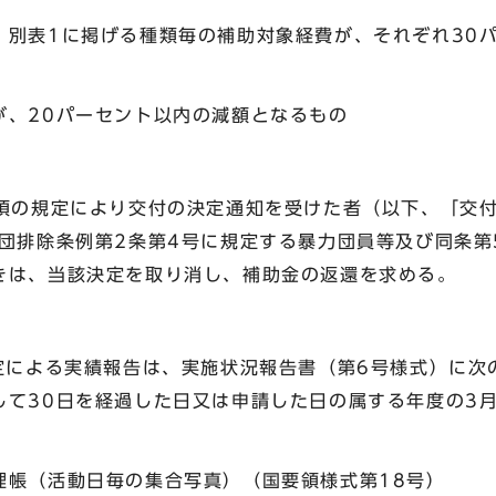
別表1に掲げる種類毎の補助対象経費が、それぞれ30
、20パーセント以内の減額となるもの
2項の規定により交付の決定通知を受けた者（以下、「交
力団排除条例第2条第4号に規定する暴力団員等及び同条第
きは、当該決定を取り消し、補助金の返還を求める。
規定による実績報告は、実施状況報告書（第6号様式）に次
して30日を経過した日又は申請した日の属する年度の3月
理帳（活動日毎の集合写真）（国要領様式第18号）