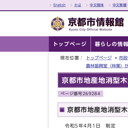
English
한글
中文簡体
中文繁體
トップページ
暮らしの情
現在位置：
トップページ
市政
農林振興室（林業）
京都市地産地消型木
ページ番号269284
京都市地産地消型木
令和5年4月1日 制定