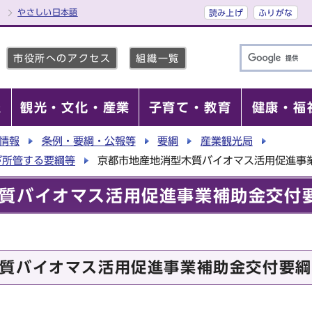
やさしい日本語
読み上げ
ふりがな
市役所へのアクセス
組織一覧
報
観光・文化・産業
子育て・教育
健康・福
情報
条例・要綱・公報等
要綱
産業観光局
が所管する要綱等
京都市地産地消型木質バイオマス活用促進事
質バイオマス活用促進事業補助金交付
質バイオマス活用促進事業補助金交付要綱