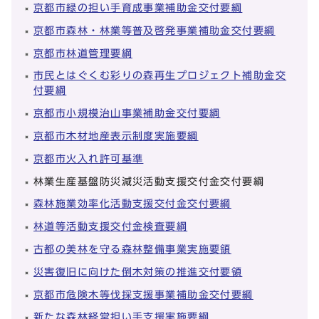
京都市緑の担い手育成事業補助金交付要綱
京都市森林・林業等普及啓発事業補助金交付要綱
京都市林道管理要綱
市民とはぐくむ彩りの森再生プロジェクト補助金交
付要綱
京都市小規模治山事業補助金交付要綱
京都市木材地産表示制度実施要綱
京都市火入れ許可基準
林業生産基盤防災減災活動支援交付金交付要綱
森林施業効率化活動支援交付金交付要綱
林道等活動支援交付金検査要綱
古都の美林を守る森林整備事業実施要領
災害復旧に向けた倒木対策の推進交付要領
京都市危険木等伐採支援事業補助金交付要綱
新たな森林経営担い手支援実施要綱