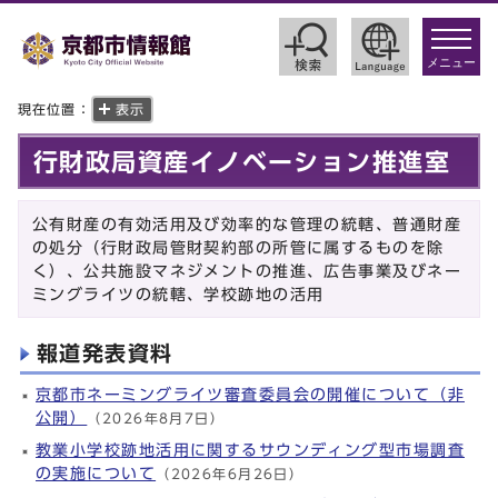
toggle
navigat
メニュー
現在位置：
表示
行財政局資産イノベーション推進室
公有財産の有効活用及び効率的な管理の統轄、普通財産
の処分（行財政局管財契約部の所管に属するものを除
く）、公共施設マネジメントの推進、広告事業及びネー
ミングライツの統轄、学校跡地の活用
報道発表資料
京都市ネーミングライツ審査委員会の開催について（非
公開）
（2026年8月7日）
教業小学校跡地活用に関するサウンディング型市場調査
の実施について
（2026年6月26日）