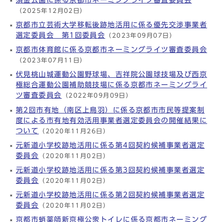
（2025年12月02日）
京都市立芸術大学移転後跡地活用に係る優先交渉事業者
選定委員会 第1回委員会
（2023年09月07日）
京都市体育館に係る京都市ネーミングライツ審査委員会
（2023年07月11日）
伏見桃山城運動公園野球場、吉祥院公園球技場及び西京
極総合運動公園補助競技場に係る京都市ネーミングライ
ツ審査委員会
（2022年09月09日）
第2回市有地（南区上鳥羽）に係る京都市市民等提案制
度による市有地有効活用事業者選定委員会の開催結果に
ついて
（2020年11月26日）
元新道小学校跡地活用に係る第4回契約候補事業者選定
委員会
（2020年11月02日）
元新道小学校跡地活用に係る第3回契約候補事業者選定
委員会
（2020年11月02日）
元新道小学校跡地活用に係る第2回契約候補事業者選定
委員会
（2020年11月02日）
京都市蛸薬師新京極公衆トイレに係る京都市ネーミング